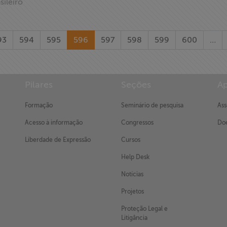
sileiro
93
594
595
596
597
598
599
600
…
Pilares
Seções
Ap
Formação
Seminário de pesquisa
Ass
Acesso à informação
Congressos
Doe
Liberdade de Expressão
Cursos
Help Desk
Notícias
Projetos
Proteção Legal e
Litigância