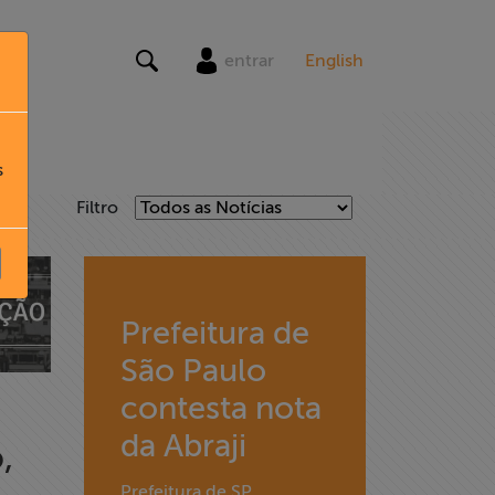
entrar
English
s
Filtro
Prefeitura de
São Paulo
contesta nota
da Abraji
,
Prefeitura de SP