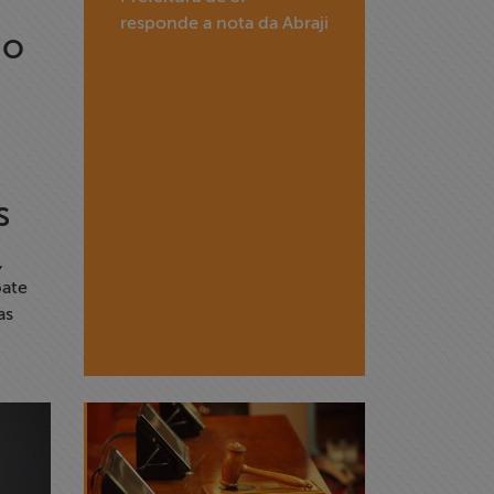
responde a nota da Abraji
ão
s
,
ate
as