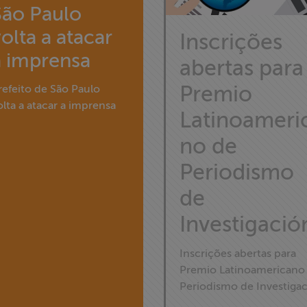
São Paulo
olta a atacar
Inscrições
a imprensa
abertas para
Premio
refeito de São Paulo
olta a atacar a imprensa
Latinoameri
no de
Periodismo
de
Investigació
Inscrições abertas para
Premio Latinoamericano
Periodismo de Investiga