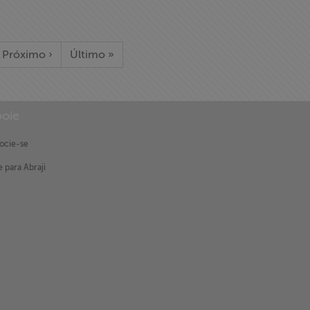
Próximo ›
Último »
oie
ocie-se
 para Abraji