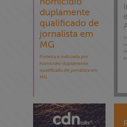
homicídio
duplamente
qualificado de
jornalista em
Home
I
MG
c
Institucional
d
Prefeita é indiciada por
e
homicídio duplamente
Formação
qualificado de jornalista em
MG
Acesso à
Informação
Liberdade de
Expressão
Projetos