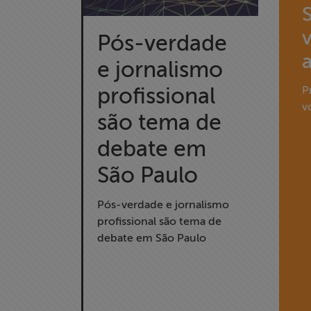
Proteção Legal
v
Pós-verdade
e Litigância
e jornalismo
Documentários
profissional
P
dos
v
são tema de
Homenageados
debate em
Notícias
São Paulo
Associe-se
Pós-verdade e jornalismo
profissional são tema de
Doe para
debate em São Paulo
ABRAJI
>> Conteúdo
exclusivo para