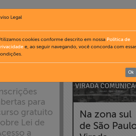
viso Legal
tilizamos cookies conforme descrito em nossa
Política de
NOTÍCIAS
rivacidade
e, ao seguir navegando, você concorda com essa
ondições.
Ok
Inscrições
abertas para
curso gratuito
Na zona sul
sobre Lei de
de São Paulo
Acesso a