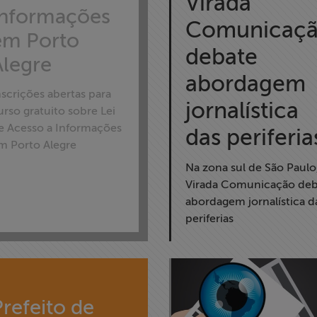
Virada
Informações
Comunicaç
em Porto
debate
Alegre
abordagem
nscrições abertas para
jornalística
urso gratuito sobre Lei
e Acesso a Informações
das periferia
m Porto Alegre
Na zona sul de São Paulo
Virada Comunicação deb
abordagem jornalística d
periferias
Prefeito de