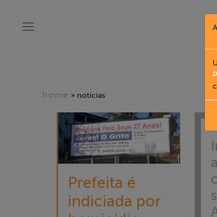
A
U
P
c
home
» notícias
Prefeita é
indiciada por