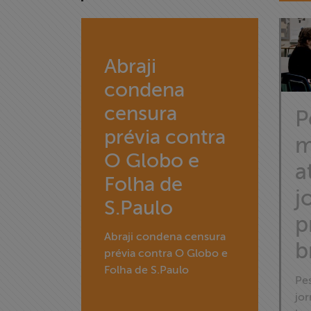
associados
Assine a nossa
Abraji
newsletter
condena
Fale Conosco
censura
P
prévia contra
m
O Globo e
a
Folha de
j
S.Paulo
p
Abraji condena censura
b
prévia contra O Globo e
Folha de S.Paulo
Pe
jor