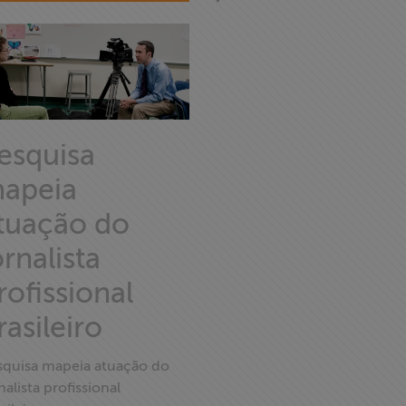
esquisa
apeia
tuação do
ornalista
rofissional
rasileiro
squisa mapeia atuação do
nalista profissional