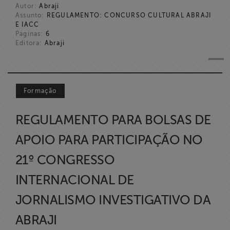
Autor:
Abraji
ABRAJI
Assunto:
REGULAMENTO: CONCURSO CULTURAL ABRAJI
E IACC
Páginas:
6
>> Conteúdo
Editora:
Abraji
exclusivo para
associados
Assine a nossa
Formação
newsletter
REGULAMENTO PARA BOLSAS DE
Fale Conosco
APOIO PARA PARTICIPAÇÃO NO
21º CONGRESSO
INTERNACIONAL DE
JORNALISMO INVESTIGATIVO DA
ABRAJI