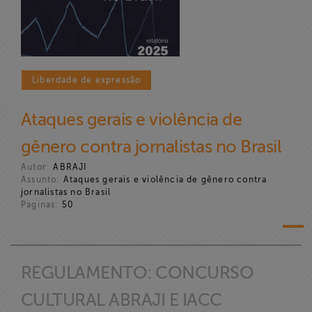
Liberdade de
Expressão
Projetos
Liberdade de expressão
Proteção Legal
Ataques gerais e violência de
e Litigância
gênero contra jornalistas no Brasil
Documentários
Autor:
ABRAJI
dos
Assunto:
Ataques gerais e violência de gênero contra
Homenageados
jornalistas no Brasil
Páginas:
50
Notícias
Associe-se
REGULAMENTO: CONCURSO
CULTURAL ABRAJI E IACC
Doe para