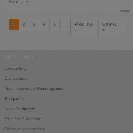
Páginas:
5
1
2
3
4
5
…
Próximo
Último
›
»
Institucional
Sobre a Abraji
Quem Somos
Documentários dos Homenageados
Transparência
Fundo Patrimonial
Política de Privacidade
Código de conduta ética