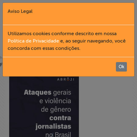
Aviso Legal
Fechar X
Utilizamos cookies conforme descrito em nossa
Política de Privacidade
e, ao seguir navegando, você
PUBLICAÇÕES
concorda com essas condições.
English
» publicações
home
Filtro
Home
Ok
Institucional
Formação
Acesso à
Informação