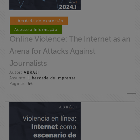
Liberdade de expressão
Acesso à Informação
Online Violence: The Internet as an
Arena for Attacks Against
Journalists
Autor:
ABRAJI
Assunto:
Liberdade de imprensa
Páginas:
56