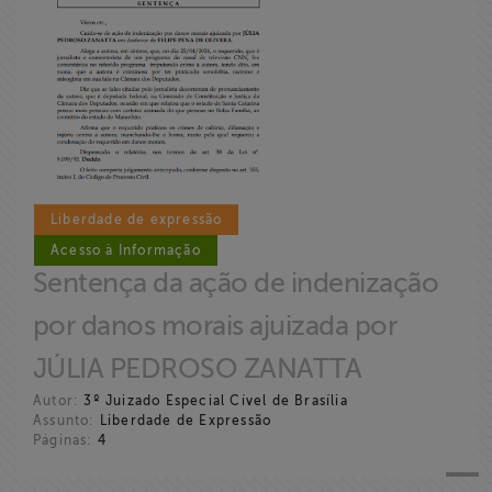
ABRAJI
>> Conteúdo
exclusivo para
associados
Assine a nossa
newsletter
Liberdade de expressão
Acesso à Informação
Sentença da ação de indenização
Fale Conosco
por danos morais ajuizada por
JÚLIA PEDROSO ZANATTA
Autor:
3º Juizado Especial Cível de Brasília
Assunto:
Liberdade de Expressão
Páginas:
4