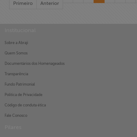
Primeiro
Anterior
Institucional
Sobre a Abraji
Quem Somos
Documentários dos Homenageados
Transparência
Fundo Patrimonial
Política de Privacidade
Código de conduta ética
Fale Conosco
Pilares