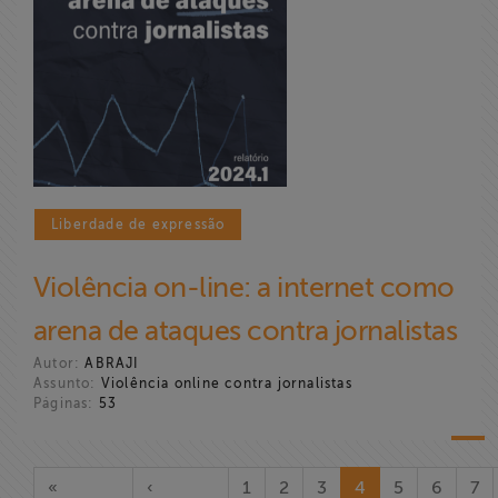
Liberdade de expressão
Violência on-line: a internet como
arena de ataques contra jornalistas
Autor:
ABRAJI
Assunto:
Violência online contra jornalistas
Páginas:
53
«
‹
1
2
3
4
5
6
7