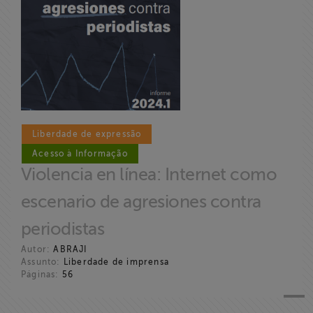
Liberdade de expressão
Acesso à Informação
Violencia en línea: Internet como
escenario de agresiones contra
periodistas
Autor:
ABRAJI
Assunto:
Liberdade de imprensa
Páginas:
56