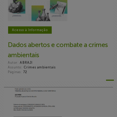
Liberdade de
Expressão
Projetos
Acesso à Informação
Proteção Legal
Dados abertos e combate a crimes
e Litigância
ambientais
Documentários
Autor:
ABRAJI
dos
Assunto:
Crimes ambientais
Homenageados
Páginas:
72
Notícias
Associe-se
Doe para