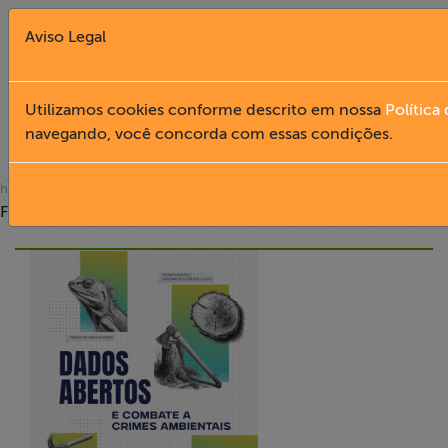
Aviso Legal
Fechar X
Utilizamos cookies conforme descrito em nossa
Política
navegando, você concorda com essas condições.
PUBLICAÇÕES
English
» publicações
home
Filtro
Home
Institucional
Formação
Acesso à
Informação