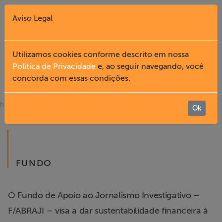
Aviso Legal
Fechar X
Utilizamos cookies conforme descrito em nossa
Política de Privacidade
e, ao seguir navegando, você
FUNDO PATRIMONIAL
concorda com essas condições.
English
»
» Fundo Patrimonial
home
institucional
Home
Ok
Institucional
FUNDO
Formação
Acesso à
O Fundo de Apoio ao Jornalismo Investigativo –
Informação
F/ABRAJI – visa a dar sustentabilidade financeira à