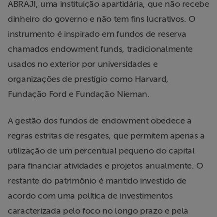
ABRAJI, uma instituição apartidária, que não recebe
Liberdade de
dinheiro do governo e não tem fins lucrativos. O
Expressão
instrumento é inspirado em fundos de reserva
Projetos
chamados endowment funds, tradicionalmente
usados no exterior por universidades e
Proteção Legal
organizações de prestígio como Harvard,
e Litigância
Fundação Ford e Fundação Nieman.
Documentários
A gestão dos fundos de endowment obedece a
dos
Homenageados
regras estritas de resgates, que permitem apenas a
utilização de um percentual pequeno do capital
Notícias
para financiar atividades e projetos anualmente. O
restante do patrimônio é mantido investido de
Associe-se
acordo com uma política de investimentos
caracterizada pelo foco no longo prazo e pela
Doe para