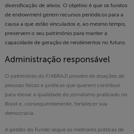
diversificação de ativos. O objetivo é que os fundos
ABRAJI
de endowment gerem recursos periódicos para a
>> Conteúdo
causa a que estão vinculados e, ao mesmo tempo,
exclusivo para
preservem o seu patrimônio para manter a
associados
capacidade de geração de rendimentos no futuro.
Assine a nossa
Administração responsável
newsletter
O patrimônio do F/ABRAJI provém de doações de
Fale Conosco
pessoas físicas e jurídicas que querem contribuir
para elevar a qualidade do jornalismo praticado no
Brasil e, consequentemente, fortalecer sua
democracia.
A gestão do Fundo segue as melhores práticas de