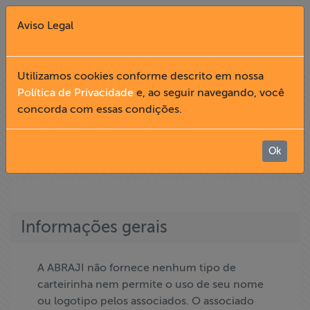
Aviso Legal
Fechar X
Utilizamos cookies conforme descrito em nossa
Política de Privacidade
e, ao seguir navegando, você
ASSOCIE-SE
concorda com essas condições.
English
Home
Ok
home
associe-se
Institucional
Informações gerais
Formação
Acesso à
A ABRAJI não fornece nenhum tipo de
Informação
carteirinha nem permite o uso de seu nome
ou logotipo pelos associados. O associado