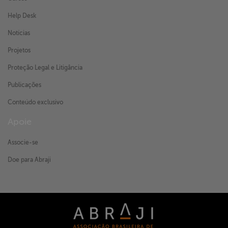
Help Desk
Notícias
Projetos
Proteção Legal e Litigância
Publicações
Conteúdo exclusivo
Apoie
Associe-se
Doe para Abraji