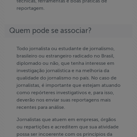
técnicas, ferramentas e boas práticas de
ABRAJI
reportagem.
>> Conteúdo
Quem pode se associar?
exclusivo para
associados
Todo jornalista ou estudante de jornalismo,
Assine a nossa
brasileiro ou estrangeiro radicado no Brasil,
newsletter
diplomado ou não, que tenha interesse em
investigação jornalística e na melhoria da
Fale Conosco
qualidade do jornalismo no país. No caso de
jornalistas, é importante que estejam atuando
como repórteres investigativos e, para isso,
deverão nos enviar suas reportagens mais
recentes para análise.
Jornalistas que atuem em empresas, órgãos
ou repartições e acreditem que sua atividade
possa ser incoerente com os princípios da