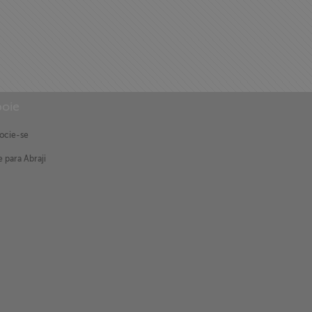
oie
ocie-se
 para Abraji