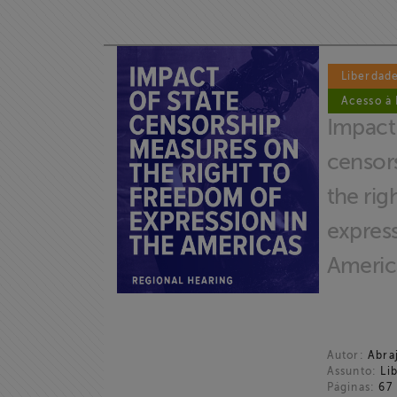
Liberdad
Acesso à
Impact 
censor
the rig
express
Americ
Autor:
Abraj
Assunto:
Lib
Páginas:
67