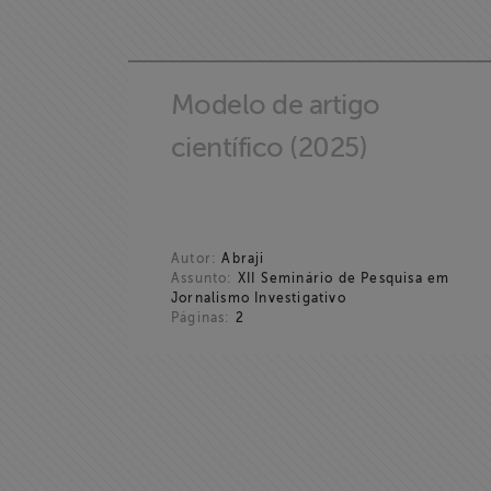
Doe para
ABRAJI
Modelo de artigo
>> Conteúdo
científico (2025)
exclusivo para
associados
Assine a nossa
Autor:
Abraji
newsletter
Assunto:
XII Seminário de Pesquisa em
Jornalismo Investigativo
Páginas:
2
Fale Conosco