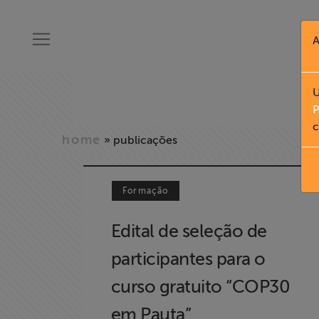
A
U
P
c
home
» publicações
Formação
Edital de seleção de
participantes para o
curso gratuito “COP30
em Pauta”