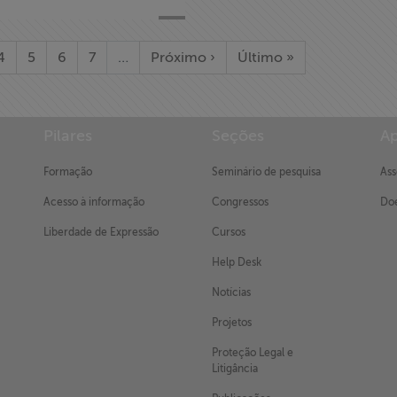
4
5
6
7
…
Próximo ›
Último »
Pilares
Seções
Ap
Formação
Seminário de pesquisa
Ass
Acesso à informação
Congressos
Doe
Liberdade de Expressão
Cursos
Help Desk
Notícias
Projetos
Proteção Legal e
Litigância