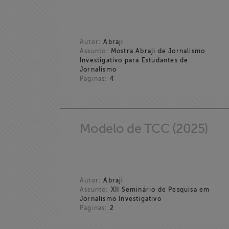
Informação
Liberdade de
Expressão
Autor:
Abraji
Assunto:
Mostra Abraji de Jornalismo
Investigativo para Estudantes de
Projetos
Jornalismo
Páginas:
4
Proteção Legal
e Litigância
Modelo de TCC (2025)
Documentários
dos
Homenageados
Autor:
Abraji
Notícias
Assunto:
XII Seminário de Pesquisa em
Jornalismo Investigativo
Páginas:
2
Associe-se