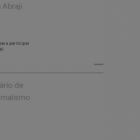
 Abraji
para participar
ji
nário de
rnalismo