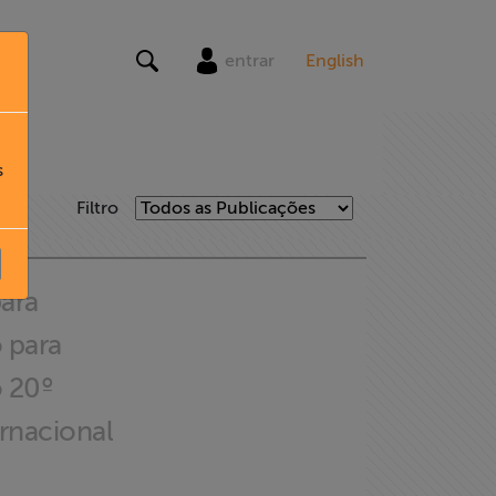
entrar
English
s
Filtro
ara
 para
o 20º
rnacional