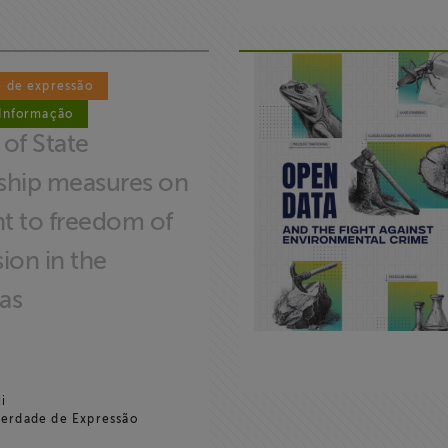
e de expressão
 Informação
of State
ship measures on
ht to freedom of
ion in the
as
i
erdade de Expressão