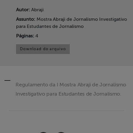
Liberdade de
Autor:
Abraji
Expressão
Assunto:
Mostra Abraji de Jornalismo Investigativo
para Estudantes de Jornalismo
Projetos
Páginas:
4
Proteção Legal
Download do arquivo
e Litigância
Documentários
dos
Homenageados
Regulamento da I Mostra Abraji de Jornalismo
Investigativo para Estudantes de Jornalismo.
Notícias
Associe-se
Doe para