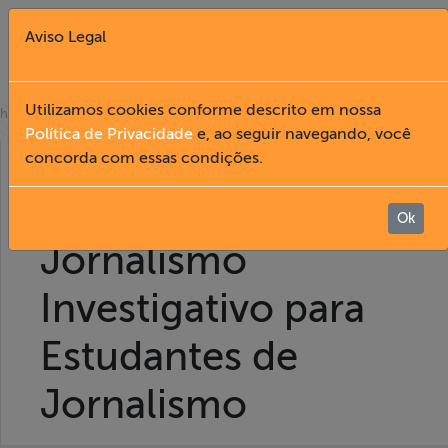
Aviso Legal
Fechar X
Utilizamos cookies conforme descrito em nossa
»
home
publicações
Política de Privacidade
e, ao seguir navegando, você
Regulamento I
concorda com essas condições.
English
Mostra Abraji de
Home
Ok
Jornalismo
Institucional
Investigativo para
Formação
Estudantes de
Acesso à
Jornalismo
Informação