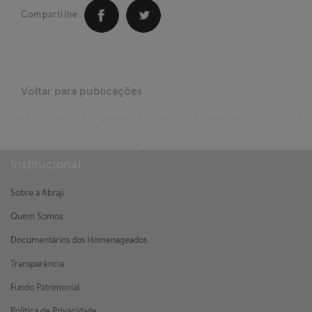
ABRAJI
Compartilhe
>> Conteúdo
exclusivo para
associados
Voltar para publicações
Assine a nossa
newsletter
Institucional
Fale Conosco
Sobre a Abraji
Quem Somos
Documentários dos Homenageados
Transparência
Fundo Patrimonial
Política de Privacidade