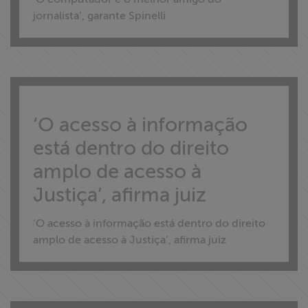
Liberdade de
jornalista’, garante Spinelli
Expressão
Projetos
Proteção Legal
‘O acesso à informação
e Litigância
está dentro do direito
Documentários
amplo de acesso à
dos
Justiça’, afirma juiz
Homenageados
‘O acesso à informação está dentro do direito
Notícias
amplo de acesso à Justiça’, afirma juiz
Associe-se
Doe para