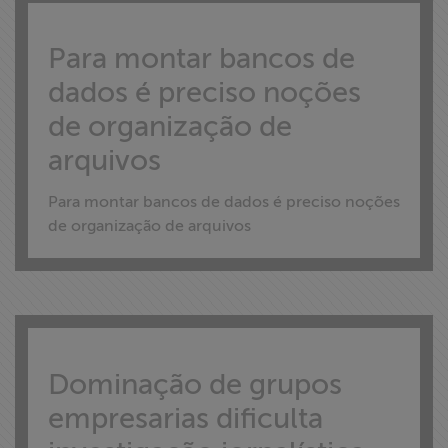
ABRAJI
Para montar bancos de
>> Conteúdo
dados é preciso noções
exclusivo para
de organização de
associados
arquivos
Assine a nossa
newsletter
Para montar bancos de dados é preciso noções
de organização de arquivos
Fale Conosco
Dominação de grupos
empresarias dificulta