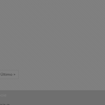
Último »
oie
ocie-se