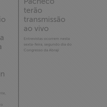
Pacheco
terão
io
transmissão
ao vivo
da
Entrevistas ocorrem nesta
a
sexta-feira, segundo dia do
Congresso da Abraji
an
te,
ro