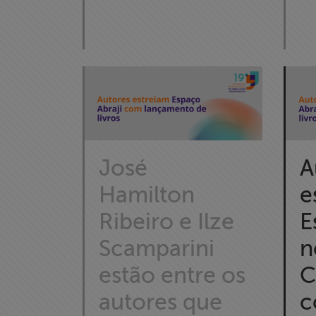
Expressão
Projetos
Proteção Legal
e Litigância
Documentários
A
dos
José
Homenageados
e
Hamilton
E
Ribeiro e Ilze
Notícias
n
Scamparini
Associe-se
C
estão entre os
Doe para
c
autores que
ABRAJI