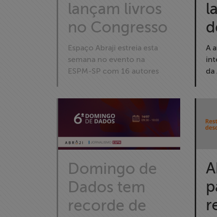
l
lançam livros
d
no Congresso
>> Conteúdo
exclusivo para
associados
A a
Espaço Abraji estreia esta
in
semana no evento na
da 
ESPM-SP com 16 autores
Assine a nossa
newsletter
Fale Conosco
A
Domingo de
p
Dados tem
r
recorde de