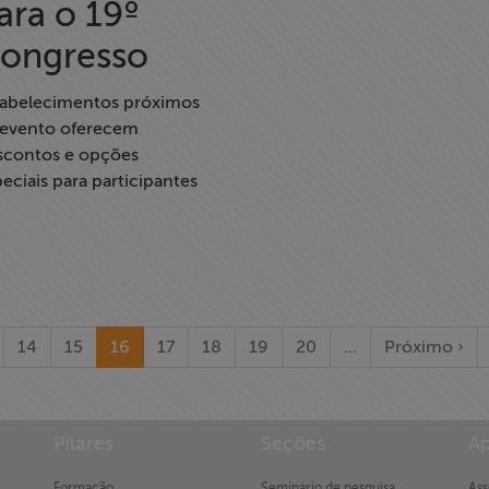
ara o 19º
ongresso
tabelecimentos próximos
 evento oferecem
scontos e opções
eciais para participantes
14
15
16
17
18
19
20
…
Próximo ›
Pilares
Seções
Ap
Formação
Seminário de pesquisa
Ass