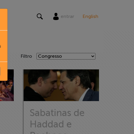
entrar
English
s
Filtro
Sabatinas de
Haddad e