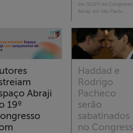
dia (11/07) do Congresso
Abraji, em São Paulo.
utores
Haddad e
streiam
Rodrigo
spaço Abraji
Pacheco
o 19º
serão
ongresso
sabatinados
om
no Congres