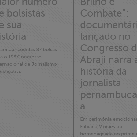
aior número
Brilho e
e bolsistas
Combate”:
e sua
documentár
istória
lançado no
Congresso 
ram concedidas 87 bolsas
ra o 19º Congresso
Abraji narra 
ternacional de Jornalismo
história da
estigativo
jornalista
pernambuc
a
Em cerimônia emocionan
Fabiana Moraes foi
homenageada no primei