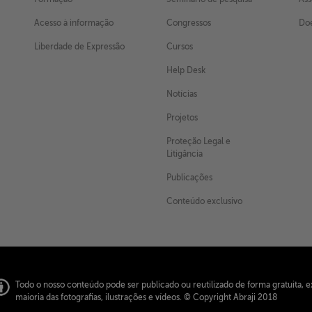
Acesso à informação
Congressos
Doe
Liberdade de Expressão
Cursos
Help Desk
Notícias
Projetos
Proteção Legal e
Litigância
Publicações
Conteúdo exclusivo
Todo o nosso conteúdo pode ser publicado ou reutilizado de forma gratuita, e
maioria das fotografias, ilustrações e vídeos.
© Copyright Abraji 2018