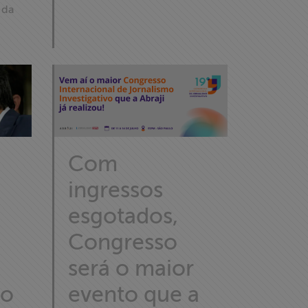
 da
Com
ingressos
esgotados,
Congresso
será o maior
so
evento que a