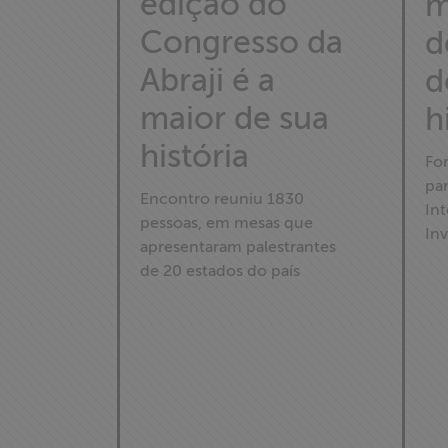
edição do
m
Congresso da
d
Abraji é a
d
maior de sua
h
história
Fo
pa
Home
Encontro reuniu 1830
In
pessoas, em mesas que
Inv
apresentaram palestrantes
Institucional
de 20 estados do país
Formação
Acesso à
Informação
Liberdade de