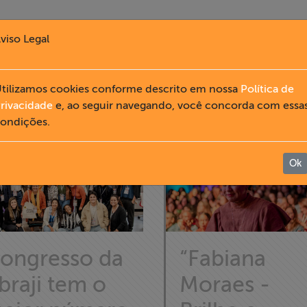
viso Legal
tilizamos cookies conforme descrito em nossa
Política de
NOTÍCIAS
rivacidade
e, ao seguir navegando, você concorda com essa
ondições.
Ok
ongresso da
“Fabiana
braji tem o
Moraes -