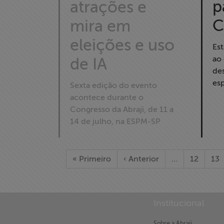
p
atrações e
C
mira em
eleições e uso
Es
ao
de IA
de
esp
Sexta edição do evento
acontece durante o
Congresso da Abraji, de 11 a
14 de julho, na ESPM-SP
« Primeiro
‹ Anterior
…
12
13
Institucional
X
Sobre a Abraji