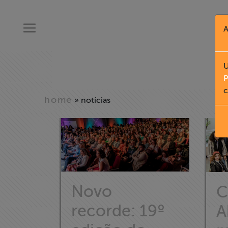
A
U
P
c
home
» notícias
Novo
C
recorde: 19º
A