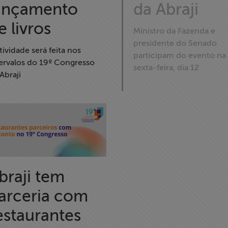
ançamento
da Abraji
e livros
Ministro da Fazenda e
presidente do Senado
tividade será feita nos
participam do evento na
tervalos do 19º Congresso
sexta-feira, dia 12
Abraji
braji tem
arceria com
estaurantes