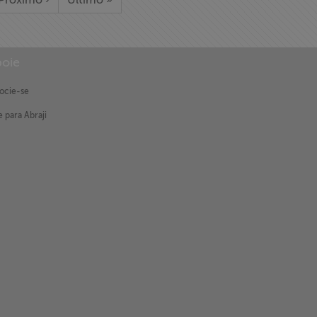
Próximo ›
Último »
oie
ocie-se
 para Abraji