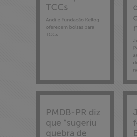
TCCs
Andi e Fundação Kellog
oferecem bolsas para
Home
TCCs
J
Institucional
P
a
Formação
d
n
Acesso à
Informação
Liberdade de
Expressão
PMDB-PR diz
que “sugeriu
Projetos
quebra de