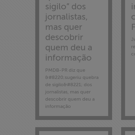
sigilo” dos
Proteção Legal
e Litigância
jornalistas,
mas quer
F
Documentários
descobrir
dos
J
Homenageados
quem deu a
r
c
informação
Notícias
PMDB-PR diz que
&#8220;sugeriu quebra
Associe-se
de sigilo&#8221; dos
jornalistas, mas quer
Doe para
descobrir quem deu a
ABRAJI
informação
>> Conteúdo
exclusivo para
associados