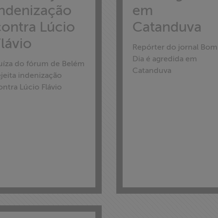
indenização
em
contra Lúcio
Catanduva
lávio
Repórter do jornal Bom
Dia é agredida em
uíza do fórum de Belém
Catanduva
ejeita indenização
ontra Lúcio Flávio