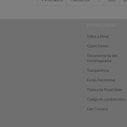
« Primeiro
‹ Anterior
…
563
5
Institucional
Sobre a Abraji
Quem Somos
X
Documentários dos
Homenageados
Transparência
Fundo Patrimonial
Política de Privacidade
Código de conduta ética
Fale Conosco