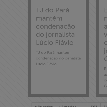
TJ do Pará
Assine a nossa
mantém
newsletter
condenação
Fale Conosco
do jornalista
Lúcio Flávio
j
TJ do Pará mantém
condenação do jornalista
Lúcio Flávio
E
a
c
G