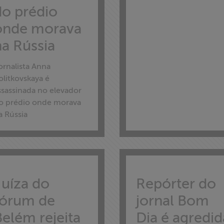
do prédio
onde morava
na Rússia
ornalista Anna
olitkovskaya é
ssassinada no elevador
o prédio onde morava
a Rússia
Juíza do
Repórter do
fórum de
jornal Bom
Belém rejeita
Dia é agredid