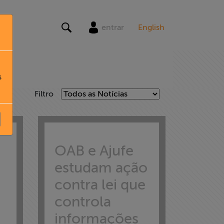
entrar
English
s
Filtro
OAB e Ajufe
estudam ação
contra lei que
controla
informações