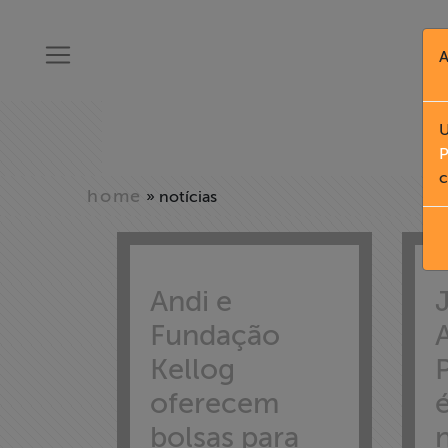
A
U
P
c
home
» notícias
Andi e
J
Fundação
Kellog
oferecem
bolsas para