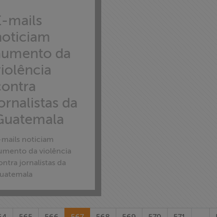
E-mails
noticiam
aumento da
violência
contra
ornalistas da
Guatemala
-mails noticiam
umento da violência
ontra jornalistas da
uatemala