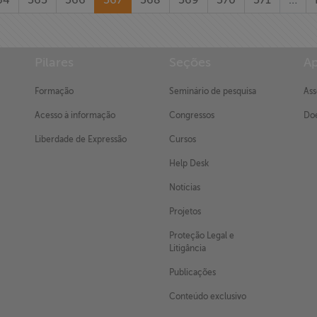
64
565
566
567
568
569
570
571
…
Pilares
Seções
Ap
Formação
Seminário de pesquisa
Ass
Acesso à informação
Congressos
Doe
Liberdade de Expressão
Cursos
Help Desk
Notícias
Projetos
Proteção Legal e
Litigância
Publicações
Conteúdo exclusivo