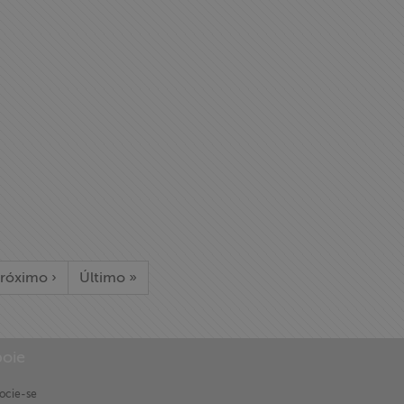
róximo ›
Último »
oie
ocie-se