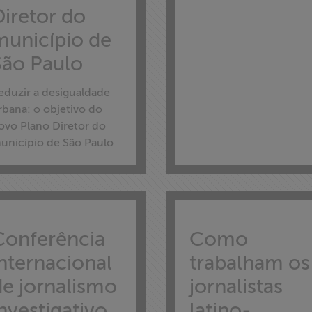
Diretor do
município de
São Paulo
eduzir a desigualdade
rbana: o objetivo do
ovo Plano Diretor do
unicípio de São Paulo
Conferência
Como
internacional
trabalham os
de jornalismo
jornalistas
nvestigativo,
latino-