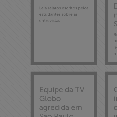
Leia relatos escritos pelos
Home
estudantes sobre as
entrevistas
Institucional
R
Formação
u
n
m
Acesso à
Informação
Liberdade de
Expressão
Equipe da TV
Projetos
Globo
agredida em
Proteção Legal
São Paulo
i
e Litigância