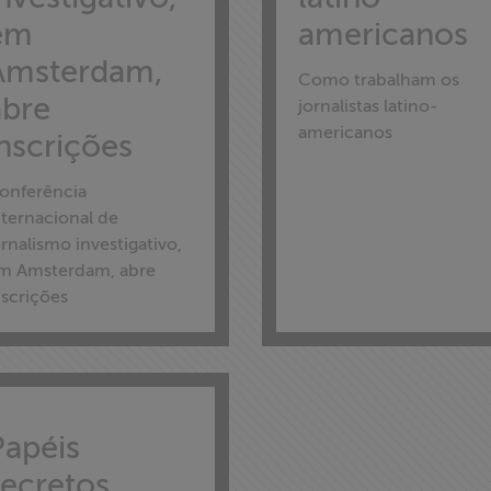
em
americanos
Amsterdam,
Como trabalham os
abre
jornalistas latino-
americanos
inscrições
onferência
nternacional de
ornalismo investigativo,
m Amsterdam, abre
nscrições
Papéis
secretos,