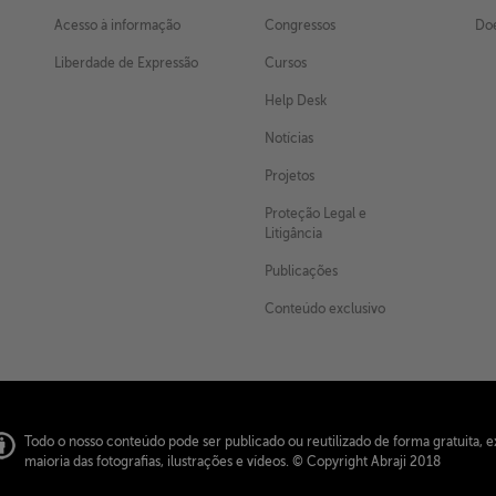
Acesso à informação
Congressos
Doe
Liberdade de Expressão
Cursos
Help Desk
Notícias
Projetos
Proteção Legal e
Litigância
Publicações
Conteúdo exclusivo
Todo o nosso conteúdo pode ser publicado ou reutilizado de forma gratuita, e
maioria das fotografias, ilustrações e vídeos.
© Copyright Abraji 2018