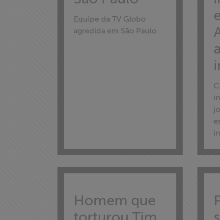
Equipe da TV Globo
Documentários
agredida em São Paulo
dos
Homenageados
Notícias
C
i
Associe-se
j
e
Doe para
i
ABRAJI
>> Conteúdo
exclusivo para
associados
Homem que
torturou Tim