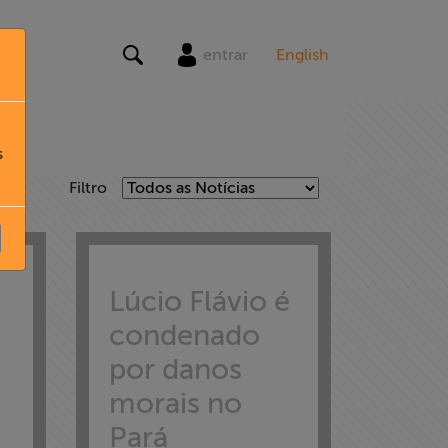
entrar
English
s
Filtro
Lúcio Flávio é
condenado
por danos
morais no
Pará