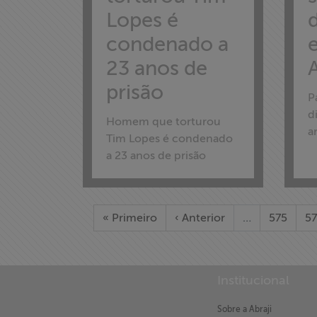
Assine a nossa
Lopes é
newsletter
condenado a
Fale Conosco
23 anos de
prisão
P
d
Homem que torturou
a
Tim Lopes é condenado
a 23 anos de prisão
« Primeiro
‹ Anterior
…
575
5
Institucional
Sobre a Abraji