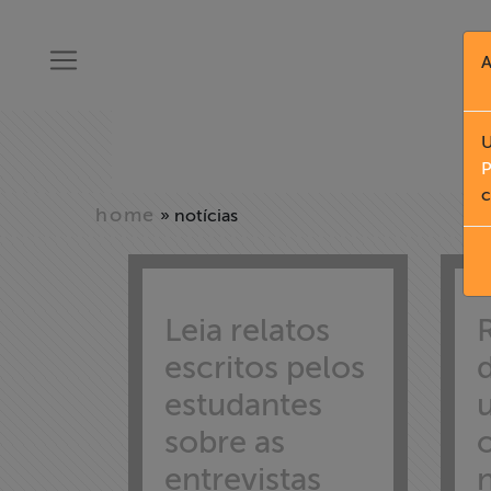
A
U
P
c
home
» notícias
Leia relatos
escritos pelos
estudantes
sobre as
entrevistas