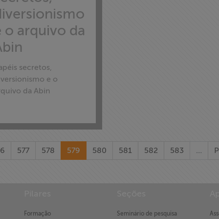
diversionismo
e o arquivo da
Abin
apéis secretos,
iversionismo e o
rquivo da Abin
76
577
578
579
580
581
582
583
…
P
Pilares
Seções
Ap
Formação
Seminário de pesquisa
Ass