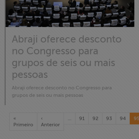
Abraji oferece desconto
no Congresso para
grupos de seis ou mais
pessoas
Abraji oferece desconto no Congresso para
grupos de seis ou mais pessoas
«
‹
…
91
92
93
94
9
Primeiro
Anterior