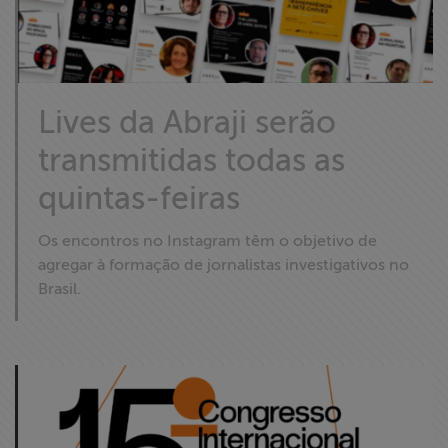
Lives da Abraji serão
transmitidas todas as
quintas-feiras
Os encontros no Instagram têm o objetivo de
agregar à formação de jornalistas investigativos no
Brasil.