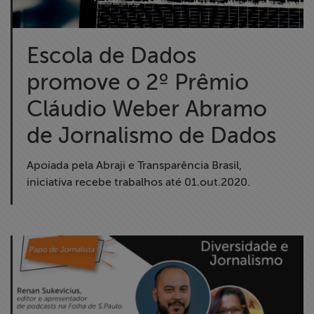
ABRAJI
Escola de Dados
>> Conteúdo
exclusivo para
promove o 2º Prêmio
associados
Cláudio Weber Abramo
Assine a nossa
de Jornalismo de Dados
newsletter
Apoiada pela Abraji e Transparência Brasil,
Fale Conosco
iniciativa recebe trabalhos até 01.out.2020.