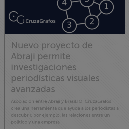
Nuevo proyecto de
Abraji permite
investigaciones
periodísticas visuales
avanzadas
Asociación entre Abraji y Brasil.IO, CruzaGrafos
crea una herramienta que ayuda a los periodistas a
descubrir, por ejemplo, las relaciones entre un
político y una empresa