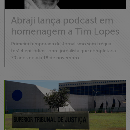
Abraji lança podcast em
homenagem a Tim Lopes
Primeira temporada de Jornalismo sem trégua
terá 4 episódios sobre jornalista que completaria
70 anos no dia 18 de novembro.