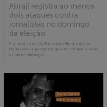
Abraji registra ao menos
dois ataques contra
jornalistas no domingo
da eleição
Profissionais de São Paulo e do Rio Grande do
Norte foram agredidos enquanto cobriam votação
e uma manifestação