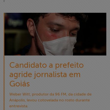
Candidato a prefeito
agride jornalista em
Goiás
Weber Witt, produtor da 96 FM, da cidade de
Anápolis, levou cotovelada no rosto durante
entrevista.