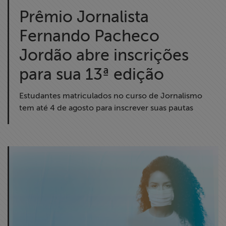
Liberdade de
Prêmio Jornalista
Expressão
Fernando Pacheco
Projetos
Jordão abre inscrições
para sua 13ª edição
Proteção Legal
e Litigância
Estudantes matriculados no curso de Jornalismo
tem até 4 de agosto para inscrever suas pautas
Documentários
dos
Homenageados
Notícias
Associe-se
Doe para