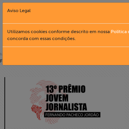
Aviso Legal
Fechar X
Utilizamos cookies conforme descrito em nossa
Política
concorda com essas condições.
NOTÍCIAS
English
» notícias
home
Filtro
Home
Institucional
Formação
Acesso à
Informação