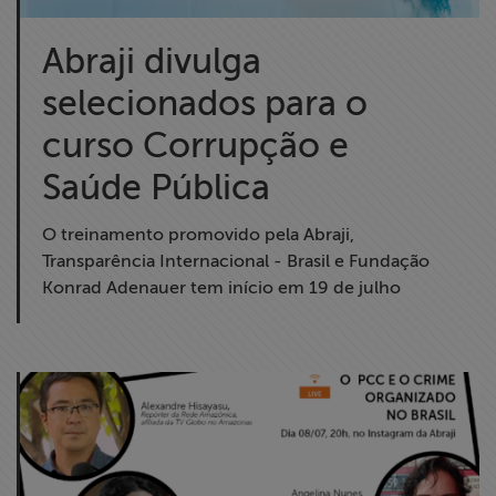
ABRAJI
Abraji divulga
>> Conteúdo
selecionados para o
exclusivo para
associados
curso Corrupção e
Saúde Pública
Assine a nossa
newsletter
O treinamento promovido pela Abraji,
Transparência Internacional - Brasil e Fundação
Fale Conosco
Konrad Adenauer tem início em 19 de julho