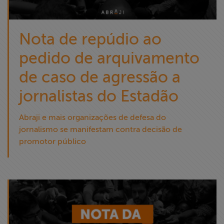
Nota de repúdio ao
pedido de arquivamento
de caso de agressão a
jornalistas do Estadão
Abraji e mais organizações de defesa do
jornalismo se manifestam contra decisão de
promotor público