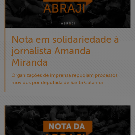
Nota em solidariedade à
jornalista Amanda
Miranda
Organizações de imprensa repudiam processos
movidos por deputada de Santa Catarina