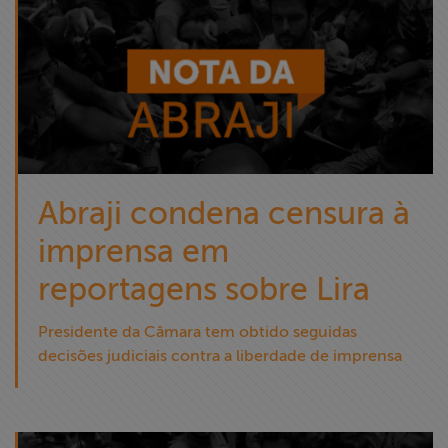
Abraji condena censura à
imprensa em
reportagens sobre Lira
Presidente da Câmara tem obtido seguidas
decisões judiciais contra a liberdade de imprensa