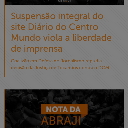
Suspensão integral do
site Diário do Centro
Mundo viola a liberdade
de imprensa
Coalizão em Defesa do Jornalismo repudia
decisão da Justiça de Tocantins contra o DCM