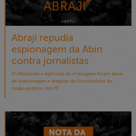
Abraji repudia
espionagem da Abin
contra jornalistas
Profissionais e agências de checagem foram alvos
de espionagem e ataques de funcionários do
órgão público, diz PF