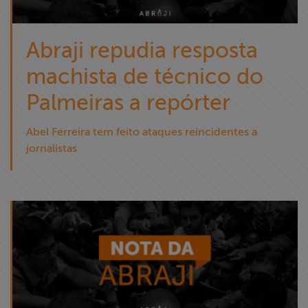
Abraji repudia resposta
machista de técnico do
Palmeiras a repórter
Abel Ferreira tem feito ataques reincidentes a
jornalistas