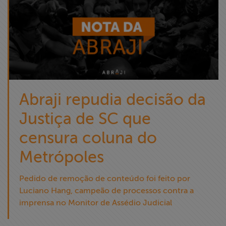
Abraji repudia decisão da
Justiça de SC que
censura coluna do
Metrópoles
Pedido de remoção de conteúdo foi feito por
Luciano Hang, campeão de processos contra a
imprensa no Monitor de Assédio Judicial