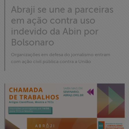
Liberdade de
Abraji se une a parceiras
Expressão
em ação contra uso
Projetos
indevido da Abin por
Bolsonaro
Proteção Legal
e Litigância
Organizações em defesa do jornalismo entram
com ação civil pública contra a União
Documentários
dos
Homenageados
Notícias
Associe-se
Doe para