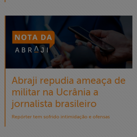
Abraji repudia ameaça de
militar na Ucrânia a
jornalista brasileiro
Repórter tem sofrido intimidação e ofensas