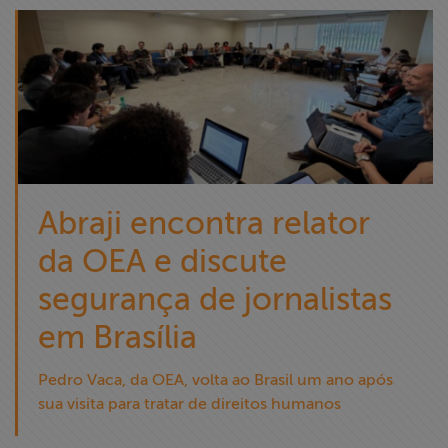
Abraji encontra relator
da OEA e discute
segurança de jornalistas
em Brasília
Pedro Vaca, da OEA, volta ao Brasil um ano após
sua visita para tratar de direitos humanos