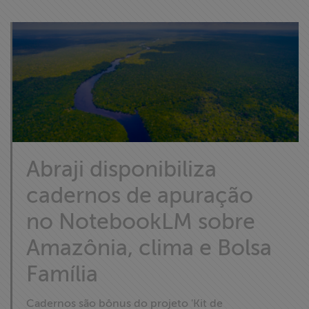
Abraji disponibiliza
cadernos de apuração
no NotebookLM sobre
Amazônia, clima e Bolsa
Família
Cadernos são bônus do projeto 'Kit de