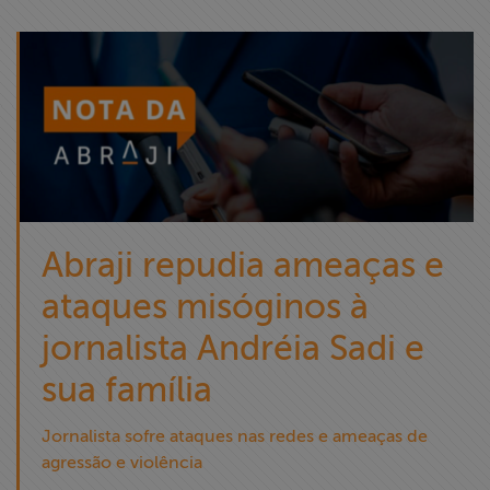
Abraji repudia ameaças e
ataques misóginos à
jornalista Andréia Sadi e
sua família
Jornalista sofre ataques nas redes e ameaças de
agressão e violência