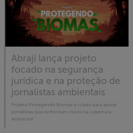
Abraji lança projeto
focado na segurança
jurídica e na proteção de
jornalistas ambientais
Projeto Protegendo Biomas é criado para apoiar
jornalistas que enfrentam riscos na cobertura
ambiental