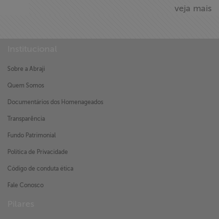
veja mais
Institucional
Sobre a Abraji
Quem Somos
Documentários dos Homenageados
Transparência
Fundo Patrimonial
Política de Privacidade
Código de conduta ética
Fale Conosco
Pilares