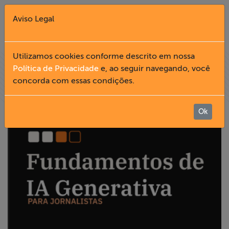
Aviso Legal
Fechar X
Utilizamos cookies conforme descrito em nossa
Política de Privacidade
e, ao seguir navegando, você
concorda com essas condições.
English
Home
Ok
Institucional
Formação
Acesso à
Informação