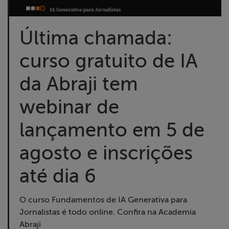
Liberdade de
Expressão
Última chamada:
Projetos
curso gratuito de IA
Proteção Legal
da Abraji tem
e Litigância
webinar de
Documentários
lançamento em 5 de
dos
Homenageados
agosto e inscrições
até dia 6
Notícias
Associe-se
O curso Fundamentos de IA Generativa para
Jornalistas é todo online. Confira na Academia
Abraji
Doe para