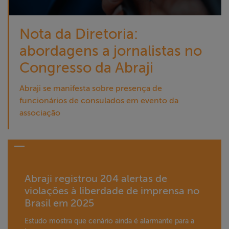
Nota da Diretoria:
abordagens a jornalistas no
Congresso da Abraji
Abraji se manifesta sobre presença de
funcionários de consulados em evento da
associação
Abraji registrou 204 alertas de
violações à liberdade de imprensa no
Brasil em 2025
Estudo mostra que cenário ainda é alarmante para a