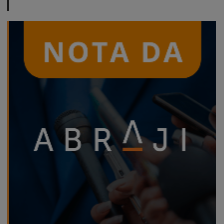
ABRAJI
>> Conteúdo
exclusivo para
associados
Assine a nossa
newsletter
Fale Conosco