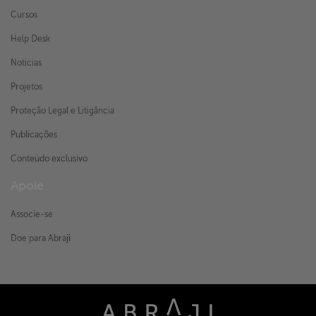
Cursos
Help Desk
Notícias
Projetos
Proteção Legal e Litigância
Publicações
Conteúdo exclusivo
Apoie
Associe-se
Doe para Abraji