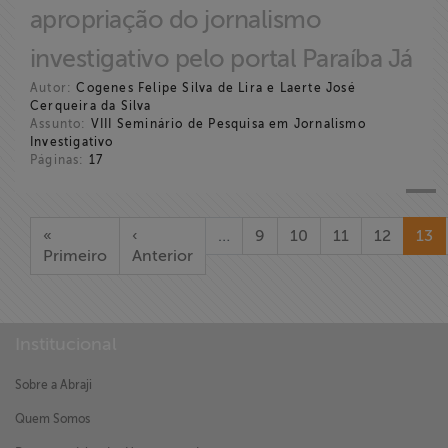
apropriação do jornalismo
investigativo pelo portal Paraíba Já
Autor:
Cogenes Felipe Silva de Lira e Laerte José
Cerqueira da Silva
Assunto:
VIII Seminário de Pesquisa em Jornalismo
Investigativo
Páginas:
17
«
‹
…
9
10
11
12
13
Primeiro
Anterior
Institucional
Sobre a Abraji
Quem Somos