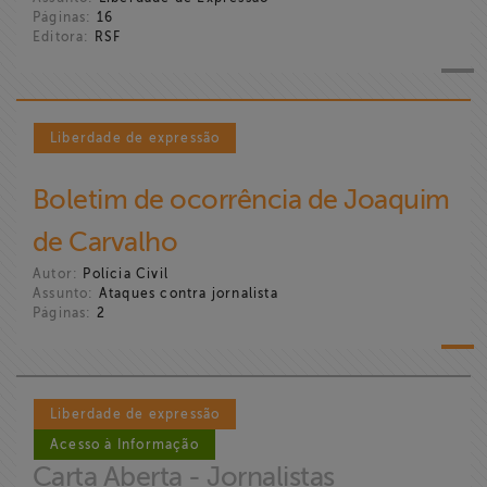
ABRAJI
Páginas:
16
Editora:
RSF
>> Conteúdo
exclusivo para
associados
Liberdade de expressão
Assine a nossa
Boletim de ocorrência de Joaquim
newsletter
de Carvalho
Autor:
Polícia Civil
Fale Conosco
Assunto:
Ataques contra jornalista
Páginas:
2
Liberdade de expressão
Acesso à Informação
Carta Aberta - Jornalistas