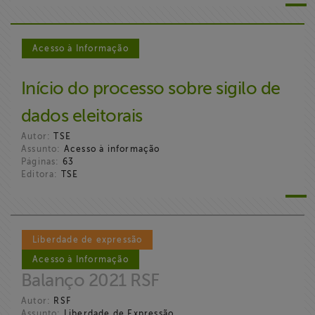
Liberdade de
Expressão
Acesso à Informação
Projetos
Início do processo sobre sigilo de
Proteção Legal
dados eleitorais
e Litigância
Autor:
TSE
Assunto:
Acesso à informação
Documentários
Páginas:
63
Editora:
TSE
dos
Homenageados
Notícias
Liberdade de expressão
Acesso à Informação
Associe-se
Balanço 2021 RSF
Autor:
RSF
Doe para
Assunto:
Liberdade de Expressão