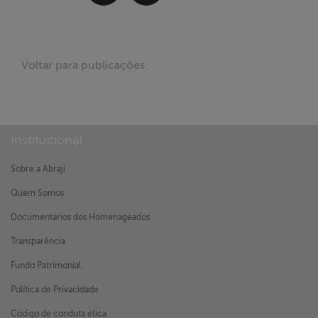
Voltar para publicações
Institucional
Sobre a Abraji
Quem Somos
Documentários dos Homenageados
Transparência
Fundo Patrimonial
Política de Privacidade
Código de conduta ética