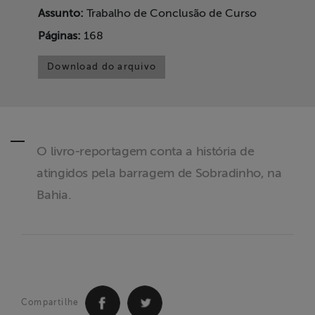
ABRAJI
Assunto:
Trabalho de Conclusão de Curso
Páginas:
168
>> Conteúdo
exclusivo para
Download do arquivo
associados
Assine a nossa
newsletter
O livro-reportagem conta a história de
atingidos pela barragem de Sobradinho, na
Fale Conosco
Bahia.
Compartilhe