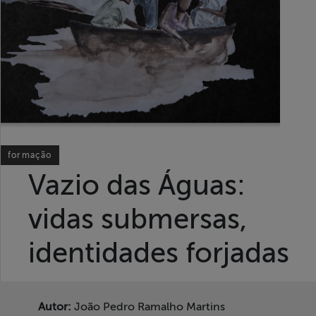
Liberdade de
Expressão
Projetos
Proteção Legal
e Litigância
formação
Documentários
Vazio das Águas:
dos
Homenageados
vidas submersas,
Notícias
identidades forjadas
Associe-se
Autor:
João Pedro Ramalho Martins
Doe para