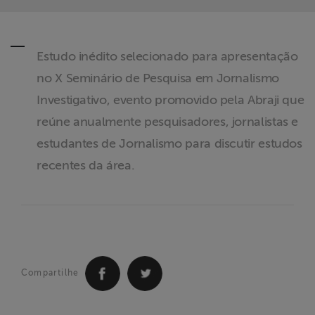
ABRAJI
>> Conteúdo
Estudo inédito selecionado para apresentação
exclusivo para
no X Seminário de Pesquisa em Jornalismo
associados
Investigativo, evento promovido pela Abraji que
reúne anualmente pesquisadores, jornalistas e
Assine a nossa
newsletter
estudantes de Jornalismo para discutir estudos
recentes da área.
Fale Conosco
Compartilhe