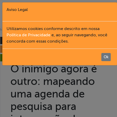
Aviso Legal
Fechar X
Utilizamos cookies conforme descrito em nossa
»
home
publicações
Política de Privacidade
e, ao seguir navegando, você
formação
concorda com essas condições.
English
liberdade de expressão
Home
Ok
acesso à informação
O inimigo agora é
Institucional
outro: mapeando
Formação
uma agenda de
Acesso à
pesquisa para
Informação