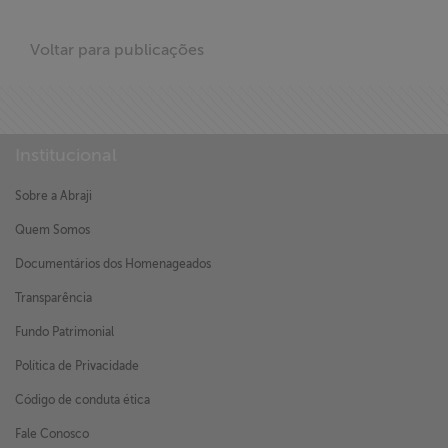
Voltar para publicações
Institucional
Sobre a Abraji
Quem Somos
Documentários dos Homenageados
Transparência
Fundo Patrimonial
Política de Privacidade
Código de conduta ética
Fale Conosco