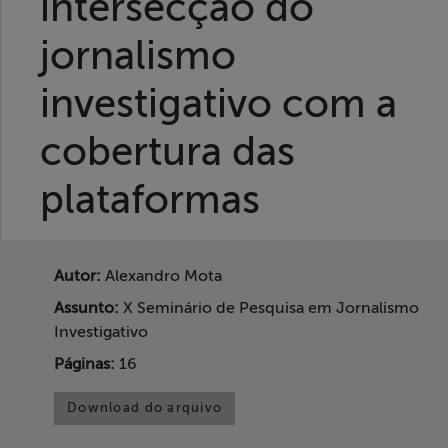
intersecção do
Liberdade de
Expressão
jornalismo
investigativo com a
Projetos
cobertura das
Proteção Legal
e Litigância
plataformas
Documentários
dos
Autor:
Alexandro Mota
Homenageados
Assunto:
X Seminário de Pesquisa em Jornalismo
Notícias
Investigativo
Páginas:
16
Associe-se
Download do arquivo
Doe para