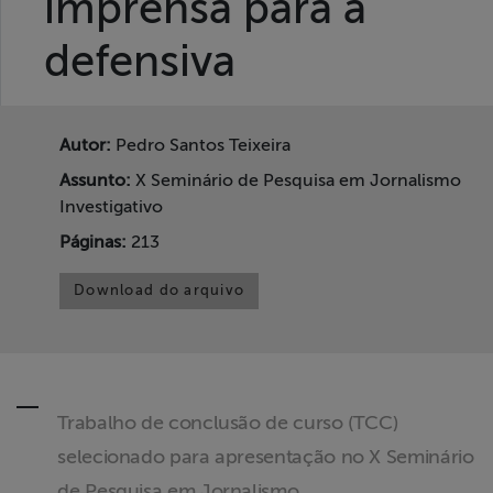
imprensa para a
Liberdade de
Expressão
defensiva
Projetos
Autor:
Pedro Santos Teixeira
Proteção Legal
Assunto:
X Seminário de Pesquisa em Jornalismo
e Litigância
Investigativo
Páginas:
213
Documentários
dos
Download do arquivo
Homenageados
Notícias
Trabalho de conclusão de curso (TCC)
Associe-se
selecionado para apresentação no X Seminário
Doe para
de Pesquisa em Jornalismo