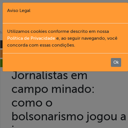
Aviso Legal
Fechar X
Utilizamos cookies conforme descrito em nossa
»
home
publicações
Política de Privacidade
e, ao seguir navegando, você
formação
concorda com essas condições.
English
liberdade de expressão
Home
Ok
acesso à informação
Jornalistas em
Institucional
campo minado:
Formação
como o
Acesso à
bolsonarismo jogou a
Informação