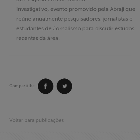
ABRAJI
Investigativo, evento promovido pela Abraji que
reúne anualmente pesquisadores, jornalistas e
>> Conteúdo
estudantes de Jornalismo para discutir estudos
exclusivo para
associados
recentes da área.
Assine a nossa
newsletter
Fale Conosco
Compartilhe
Voltar para publicações