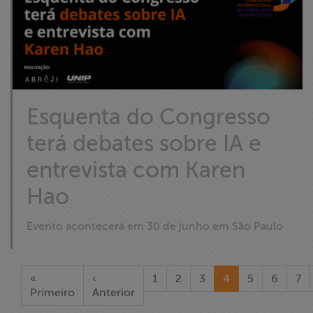
Esquenta do Congresso
terá debates sobre IA e
entrevista com Karen
Hao
Evento acontecerá em 30 de junho em São Paulo
«
‹
1
2
3
4
5
6
7
Primeiro
Anterior