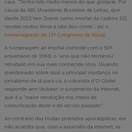
casa. “Tenho lido muito menos do que gostaria. Por
ABRAJI
causa da ABL [Academia Brasileira de Letras, que
desde 2015 tem Zuenir como imortal da cadeira 32],
>> Conteúdo
recebo muitos livros e não dou conta”, diz
o
exclusivo para
homenageado do 13º Congresso da Abraji
.
associados
A homenagem ao imortal coincide com o 50º
Assine a nossa
aniversário de 1968, o “ano que não terminou”,
newsletter
retratado em sua mais conhecida obra. Quando
questionado sobre qual a principal mudança no
Fale Conosco
jornalismo de lá para cá, o colunista d’O Globo
responde sem titubear: o surgimento da internet,
que é a “maior revolução nos meios de
comunicação deste e do século passado”.
Ao contrário das muitas previsões apocalípticas, ele
não acredita que, com a ascensão da internet, as