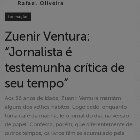
Rafael Oliveira
Liberdade de
Expressão
formação
Projetos
Zuenir Ventura:
Proteção Legal
“Jornalista é
e Litigância
testemunha crítica de
Documentários
dos
seu tempo”
Homenageados
Aos 86 anos de idade, Zuenir Ventura mantém
Notícias
alguns dos velhos hábitos. Logo cedo, enquanto
toma café da manhã, lê o jornal do dia, na versão
Associe-se
de papel. Confessa, porém, que diferentemente de
outros tempos, os livros têm se acumulado pela
Doe para