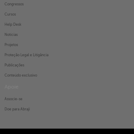
Congressos
Cursos
Help Desk
Notícias
Projetos
Proteção Legal e Litigância
Publicações
Conteúdo exclusivo
Apoie
Associe-se
Doe para Abraji