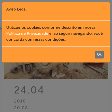
Aviso Legal
Fechar X
Utilizamos cookies conforme descrito em nossa
»
home
notícias
Política de Privacidade
e, ao seguir navegando, você
concorda com essas condições.
English
Home
Ok
Institucional
Formação
24.04
Acesso à
2018
Informação
20:08