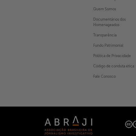
Quem Somos
Documentários dos
Homenageados
X
Transparência
Fundo Patrimonial
Política de Privacidade
Código de conduta ética
Fale Conosco