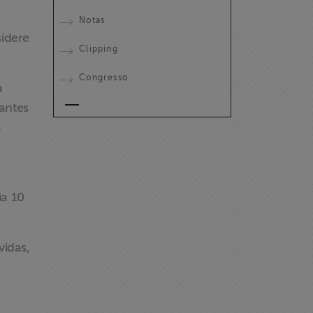
Notas
idere
Clipping
Congresso
a
antes
a
s
ia 10
vidas,