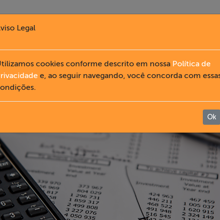
viso Legal
tilizamos cookies conforme descrito em nossa
Política de
rivacidade
e, ao seguir navegando, você concorda com essa
ondições.
Ok