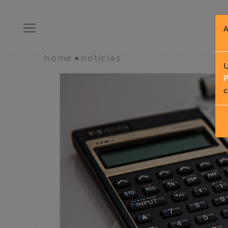
A
home
notícias
»
U
P
c