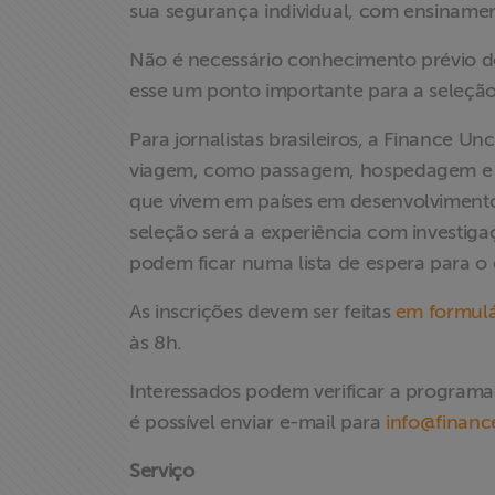
e Litigância
sua segurança individual, com ensiname
Não é necessário conhecimento prévio do
Documentários
dos
esse um ponto importante para a seleção 
Homenageados
Para jornalistas brasileiros, a Finance 
viagem, como passagem, hospedagem e al
Notícias
que vivem em países em desenvolvimento.
seleção será a experiência com investiga
Associe-se
podem ficar numa lista de espera para o
Doe para
As inscrições devem ser feitas
em formulá
ABRAJI
às 8h.
>> Conteúdo
Interessados podem verificar a program
exclusivo para
é possível enviar e-mail para
info@financ
associados
Serviço