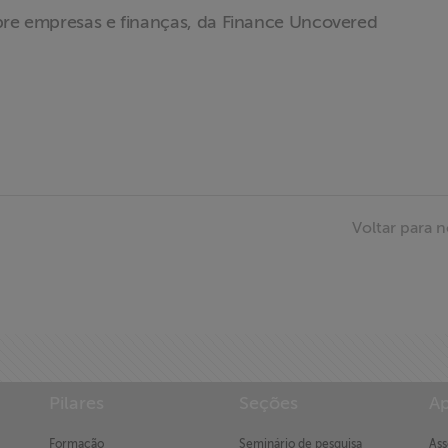
obre empresas e finanças, da Finance Uncovered
Voltar para n
Pilares
Seções
Ap
Formação
Seminário de pesquisa
Ass