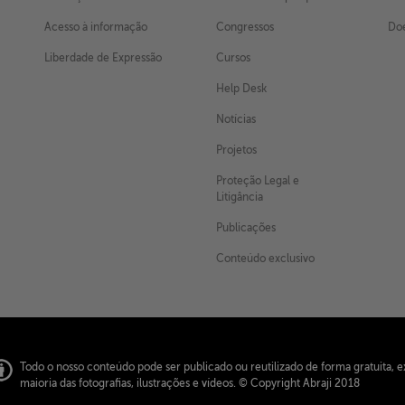
Acesso à informação
Congressos
Doe
Liberdade de Expressão
Cursos
Help Desk
Notícias
Projetos
Proteção Legal e
Litigância
Publicações
Conteúdo exclusivo
Todo o nosso conteúdo pode ser publicado ou reutilizado de forma gratuita, e
maioria das fotografias, ilustrações e vídeos.
© Copyright Abraji 2018