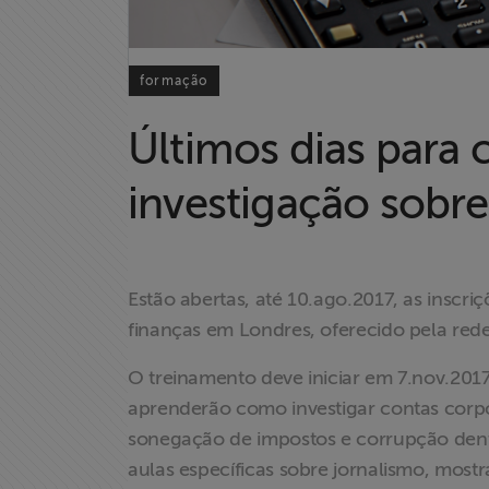
Home
formação
Institucional
Últimos dias para 
Formação
investigação sobr
Acesso à
Informação
Estão abertas, até 10.ago.2017, as inscri
Liberdade de
finanças em Londres, oferecido pela rede
Expressão
O treinamento deve iniciar em 7.nov.2017
Projetos
aprenderão como investigar contas corpor
sonegação de impostos e corrupção dent
Proteção Legal
aulas específicas sobre jornalismo, most