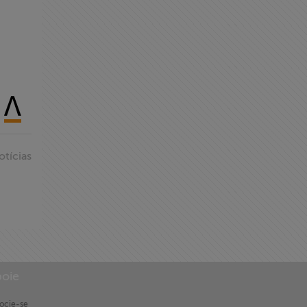
otícias
oie
ocie-se