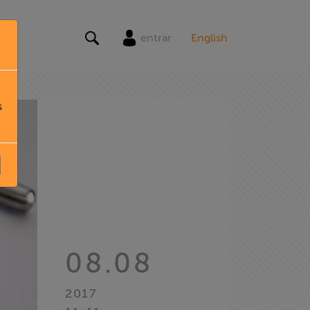
entrar
English
s
08.08
2017