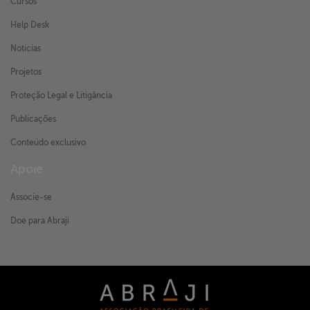
Cursos
Help Desk
Notícias
Projetos
Proteção Legal e Litigância
Publicações
Conteúdo exclusivo
Apoie
Associe-se
Doe para Abraji