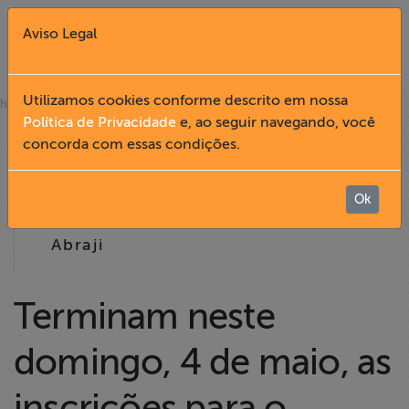
Aviso Legal
Fechar X
Utilizamos cookies conforme descrito em nossa
»
home
notícias
Política de Privacidade
e, ao seguir navegando, você
29.04
concorda com essas condições.
English
2008
Home
Ok
16:22
Abraji
Institucional
Formação
Terminam neste
domingo, 4 de maio, as
Acesso à
Informação
inscrições para o