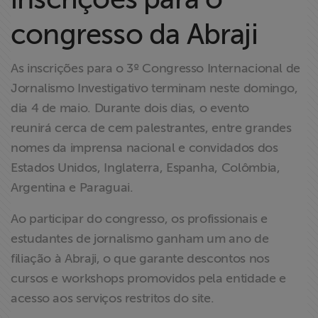
Liberdade de
congresso da Abraji
Expressão
Projetos
As inscrições para o 3º Congresso Internacional de
Jornalismo Investigativo terminam neste domingo,
Proteção Legal
dia 4 de maio. Durante dois dias, o evento
e Litigância
reunirá cerca de cem palestrantes, entre grandes
nomes da imprensa nacional e convidados dos
Documentários
Estados Unidos, Inglaterra, Espanha, Colômbia,
dos
Argentina e Paraguai.
Homenageados
Ao participar do congresso, os profissionais e
Notícias
estudantes de jornalismo ganham um ano de
filiação à Abraji, o que garante descontos nos
Associe-se
cursos e workshops promovidos pela entidade e
acesso aos serviços restritos do site.
Doe para