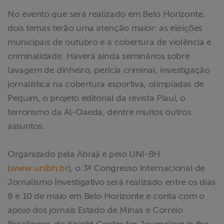
ABRAJI
No evento que será realizado em Belo Horizonte,
dois temas terão uma atenção maior: as eleições
>> Conteúdo
municipais de outubro e a cobertura de violência e
exclusivo para
criminalidade. Haverá ainda seminários sobre
associados
lavagem de dinheiro, perícia criminal, investigação
jornalística na cobertura esportiva, olimpíadas de
Assine a nossa
Pequim, o projeto editorial da revista Piauí, o
newsletter
terrorismo da Al-Qaeda, dentre muitos outros
assuntos.
Fale Conosco
Organizado pela Abraji e pelo UNI-BH
(
www.unibh.br
), o 3º Congresso Internacional de
Jornalismo Investigativo será realizado entre os dias
8 e 10 de maio em Belo Horizonte e conta com o
apoio dos jornais Estado de Minas e Correio