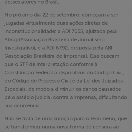
desses atores no Brasil.
ABRAJI
No próximo dia 22 de setembro, começam a ser
>> Conteúdo
julgadas virtualmente duas ações diretas de
exclusivo para
inconstitucionalidade: a ADI 7055, ajuizada pela
associados
Abraji (Associação Brasileira de Jornalismo
Investigativo), e a ADI 6792, proposta pela ABI
Assine a nossa
(Associação Brasileira de Imprensa). Elas buscam
newsletter
que o STF dê interpretação conforme à
Constituição Federal a dispositivos do Código Civil,
Fale Conosco
do Código de Processo Civil e da Lei dos Juizados
Especiais, de modo a diminuir os danos causados
pelo assédio judicial contra a imprensa, dificultando
sua ocorrência.
Não se trata de uma solução para o fenômeno, que
se transformou numa nova forma de censura ao