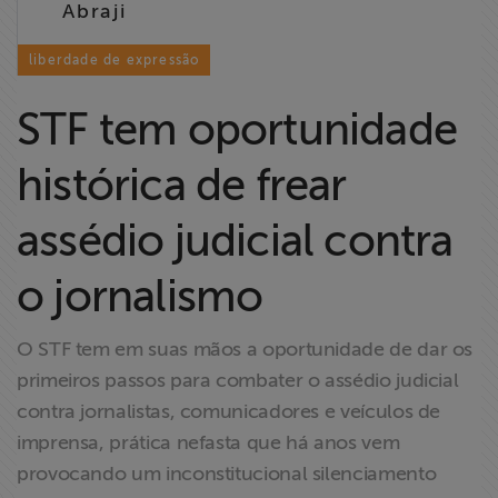
Abraji
Liberdade de
Expressão
liberdade de expressão
Projetos
STF tem oportunidade
Proteção Legal
histórica de frear
e Litigância
assédio judicial contra
Documentários
dos
o jornalismo
Homenageados
O STF tem em suas mãos a oportunidade de dar os
Notícias
primeiros passos para combater o assédio judicial
contra jornalistas, comunicadores e veículos de
Associe-se
imprensa, prática nefasta que há anos vem
provocando um inconstitucional silenciamento
Doe para