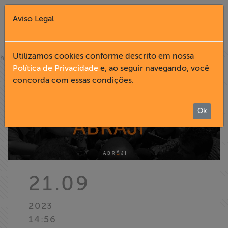
Aviso Legal
Fechar X
Utilizamos cookies conforme descrito em nossa
»
home
notícias
Política de Privacidade
e, ao seguir navegando, você
concorda com essas condições.
English
Home
Ok
Institucional
Formação
21.09
Acesso à
2023
Informação
14:56