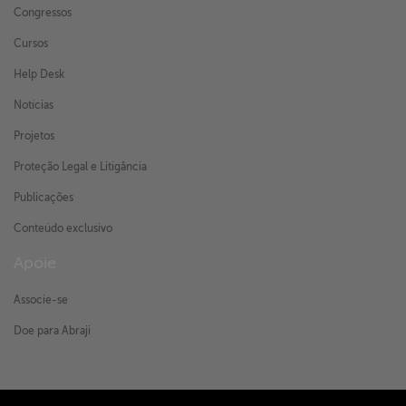
Congressos
Cursos
Help Desk
Notícias
Projetos
Proteção Legal e Litigância
Publicações
Conteúdo exclusivo
Apoie
Associe-se
Doe para Abraji