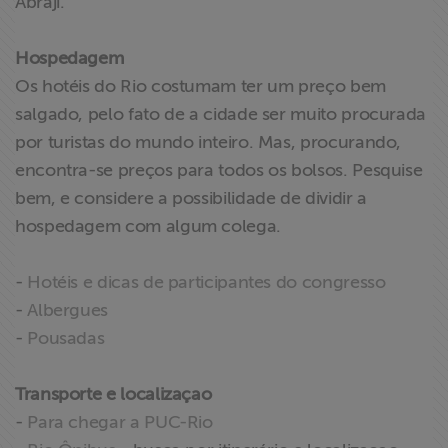
Abraji.
Liberdade de
Expressão
Hospedagem
Os hotéis do Rio costumam ter um preço bem
Projetos
salgado, pelo fato de a cidade ser muito procurada
por turistas do mundo inteiro. Mas, procurando,
Proteção Legal
encontra-se preços para todos os bolsos. Pesquise
e Litigância
bem, e considere a possibilidade de dividir a
hospedagem com algum colega.
Documentários
dos
Homenageados
-
Hotéis e dicas de participantes do congresso
-
Albergues
Notícias
-
Pousadas
Associe-se
Transporte e localizaçao
-
Para chegar a PUC-Rio
Doe para