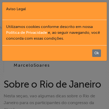
Aviso Legal
Fechar X
Utilizamos cookies conforme descrito em nossa
»
home
notícias
Política de Privacidade
e, ao seguir navegando, você
15.09
concorda com essas condições.
English
2005
Home
Ok
15:21
MarceloSoares
Institucional
Formação
Sobre o Rio de Janeiro
Acesso à
Nesta seçao, vao algumas dicas sobre o Rio de
Informação
Janeiro para os participantes do congresso da