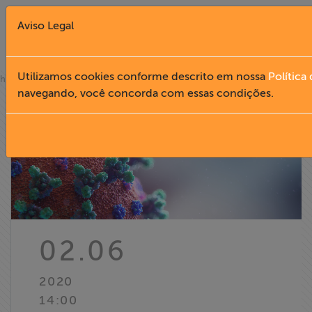
Aviso Legal
Fechar X
Utilizamos cookies conforme descrito em nossa
Política
»
home
notícias
navegando, você concorda com essas condições.
English
Home
Institucional
Formação
02.06
Acesso à
2020
Informação
14:00