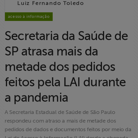
Luiz Fernando Toledo
Liberdade de
Expressão
acesso à informação
Projetos
Secretaria da Saúde de
Proteção Legal
SP atrasa mais da
e Litigância
metade dos pedidos
Documentários
dos
feitos pela LAI durante
Homenageados
a pandemia
Notícias
A Secretaria Estadual de Saúde de São Paulo
Associe-se
respondeu com atraso a mais de metade dos
pedidos de dados e documentos feitos por meio da
Doe para