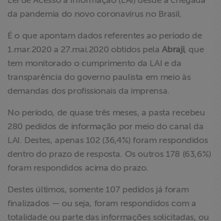
Lei de Acesso à Informação (LAI) desde a chegada
ABRAJI
da pandemia do novo coronavírus no Brasil.
É o que apontam dados referentes ao período de
>> Conteúdo
exclusivo para
1.mar.2020 a 27.mai.2020 obtidos pela
Abraji
, que
associados
tem monitorado o cumprimento da LAI e da
transparência do governo paulista em meio às
Assine a nossa
demandas dos profissionais da imprensa.
newsletter
No período, de quase três meses, a pasta recebeu
Fale Conosco
280 pedidos de informação por meio do canal da
LAI. Destes, apenas 102 (36,4%) foram respondidos
dentro do prazo de resposta. Os outros 178 (63,6%)
foram respondidos acima do prazo.
Destes últimos, somente 107 pedidos já foram
finalizados — ou seja, foram respondidos com a
totalidade ou parte das informações solicitadas, ou