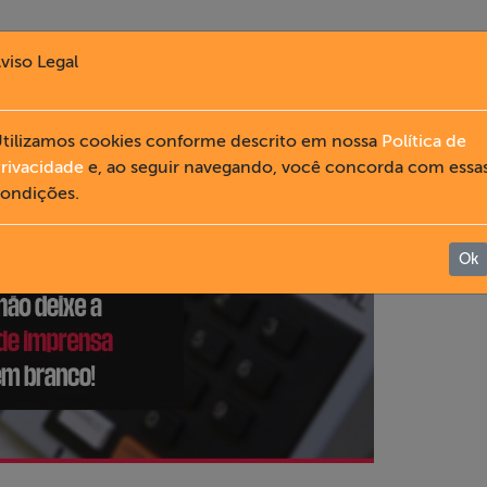
viso Legal
tilizamos cookies conforme descrito em nossa
Política de
rivacidade
e, ao seguir navegando, você concorda com essa
ondições.
Ok