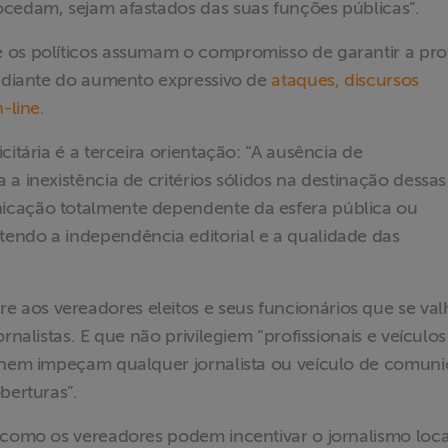
ocedam, sejam afastados das suas funções públicas”.
 os políticos assumam o compromisso de garantir a pr
, diante do aumento expressivo de
ataques, discursos
-line.
itária é a terceira orientação: “A ausência de
a inexistência de critérios sólidos na destinação dessas
icação totalmente dependente da esfera pública ou
endo a independência editorial e a qualidade das
 aos vereadores eleitos e seus funcionários que se va
rnalistas. E que não privilegiem “profissionais e veículos
, nem impeçam qualquer jornalista ou veículo de comun
oberturas”.
 como os vereadores podem incentivar o jornalismo loca