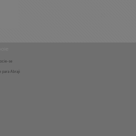
oie
ocie-se
 para Abraji