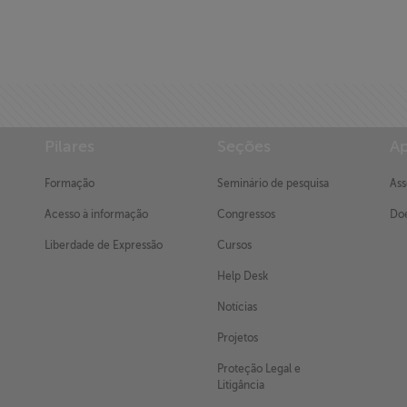
Pilares
Seções
Ap
Formação
Seminário de pesquisa
Ass
Acesso à informação
Congressos
Doe
Liberdade de Expressão
Cursos
Help Desk
Notícias
Projetos
Proteção Legal e
Litigância