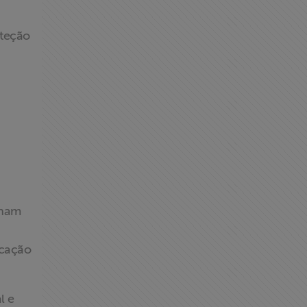
oteção
lham
icação
l e