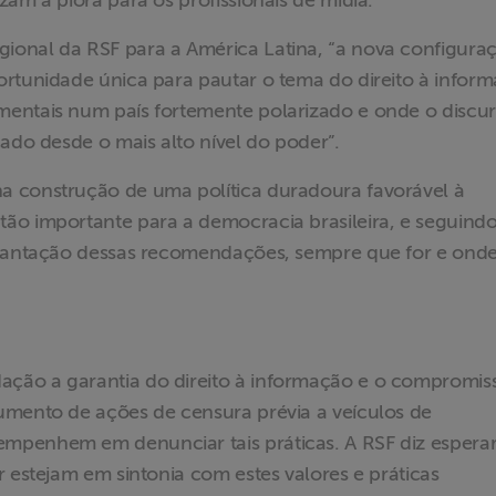
am a piora para os profissionais de mídia.
ional da RSF para a América Latina, “a nova configura
rtunidade única para pautar o tema do direito à inform
entais num país fortemente polarizado e onde o discu
ado desde o mais alto nível do poder”.
a construção de uma política duradoura favorável à
ão importante para a democracia brasileira, e seguindo
plantação dessas recomendações, sempre que for e onde
ção a garantia do direito à informação e o compromis
umento de ações de censura prévia a veículos de
mpenhem em denunciar tais práticas. A RSF diz espera
r estejam em sintonia com estes valores e práticas