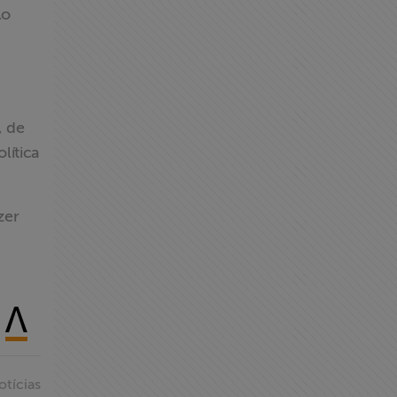
lo
, de
lítica
zer
otícias