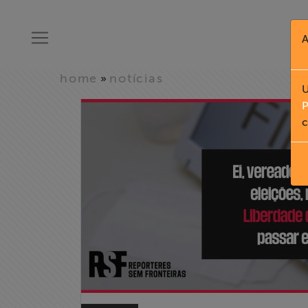
A
home
notícias
»
U
P
c