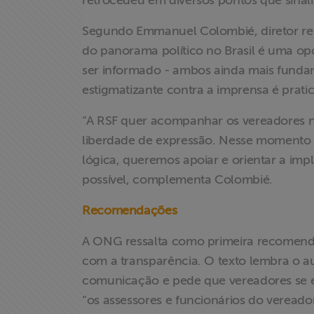
retrocedeu em diversos pontos que sinaliz
Informação
Segundo Emmanuel Colombié, diretor reg
Liberdade de
do panorama político no Brasil é uma opo
Expressão
ser informado - ambos ainda mais fundam
estigmatizante contra a imprensa é pratic
Projetos
“A RSF quer acompanhar os vereadores n
Proteção Legal
liberdade de expressão. Nesse momento t
e Litigância
lógica, queremos apoiar e orientar a im
possível, complementa Colombié.
Documentários
dos
Recomendações
Homenageados
A ONG ressalta como primeira recomenda
com a transparência. O texto lembra o a
Notícias
comunicação e pede que vereadores se e
“os assessores e funcionários do vereado
Associe-se