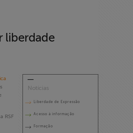
r liberdade
ica
os
Notícias
e
Liberdade de Expressão
Acesso à informação
 a RSF
Formação