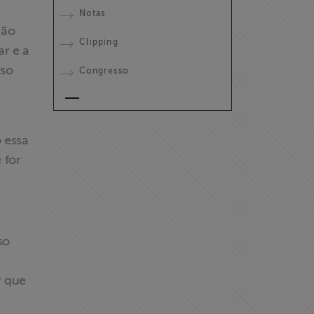
Notas
ção
Clipping
ar e a
rso
Congresso
 essa
 for
so
r que