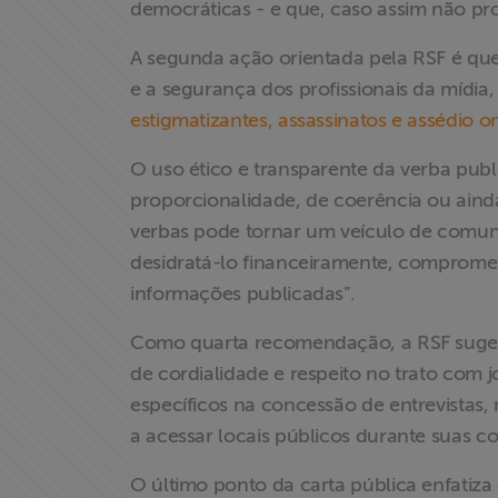
democráticas - e que, caso assim não pr
Doe para
A segunda ação orientada pela RSF é que
ABRAJI
e a segurança dos profissionais da mídia
estigmatizantes, assassinatos e assédio on
>> Conteúdo
exclusivo para
O uso ético e transparente da verba public
associados
proporcionalidade, de coerência ou ainda 
verbas pode tornar um veículo de comun
Assine a nossa
desidratá-lo financeiramente, compromet
newsletter
informações publicadas”.
Fale Conosco
Como quarta recomendação, a RSF sugere
de cordialidade e respeito no trato com jo
específicos na concessão de entrevistas
a acessar locais públicos durante suas c
O último ponto da carta pública enfatiza