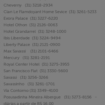
ABRAJI
Cheverny (31) 3218-2934
Clan Le Flamdoyant Home Sevice (31) 3261-5233
>> Conteúdo
Evora Palace (31) 3227-6220
exclusivo para
Hotel Othon (31) 2126-0063
associados
Hotel Grandarrel (31) 3248-1000
Ibis Liberdade (31) 3224-9494
Assine a nossa
Liberty Palace (31) 2121-0900
newsletter
Max Savassi (31) 2101-6466
Mercury (31) 3281-2191
Fale Conosco
Royal Center Hotel (31) 3275-3955
San Francisco Flat (31) 3330-5600
Savassi (31) 3256-3266
Savassinho (31) 3261-1701
Via Contorno (31) 3349-4100
Posusadinha Mineira Albergue (31) 3273-8156 -
diárias a partir de R$ 16,00