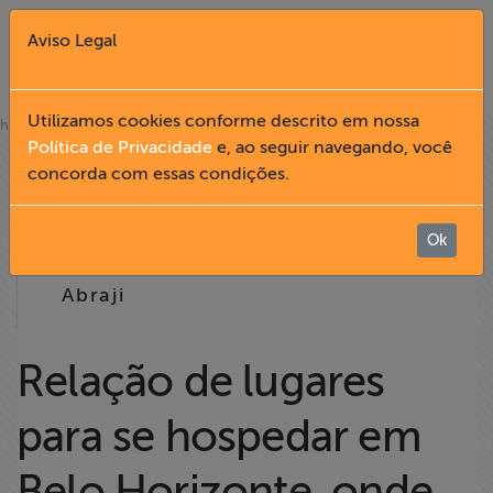
Aviso Legal
Fechar X
Utilizamos cookies conforme descrito em nossa
»
home
notícias
Política de Privacidade
e, ao seguir navegando, você
08.04
concorda com essas condições.
English
2008
Home
Ok
15:30
Abraji
Institucional
Formação
Relação de lugares
para se hospedar em
Acesso à
Informação
Belo Horizonte, onde