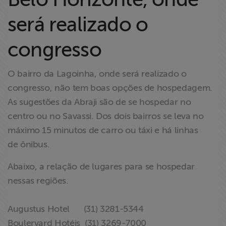
Liberdade de
será realizado o
Expressão
congresso
Projetos
O bairro da Lagoinha, onde será realizado o
Proteção Legal
congresso, não tem boas opções de hospedagem.
e Litigância
As sugestões da Abraji são de se hospedar no
Documentários
centro ou no Savassi. Dos dois bairros se leva no
dos
máximo 15 minutos de carro ou táxi e há linhas
Homenageados
de ônibus.
Abaixo, a relação de lugares para se hospedar
Notícias
nessas regiões.
Associe-se
Augustus Hotel (31) 3281-5344
Boulervard Hotéis (31) 3269-7000
Doe para