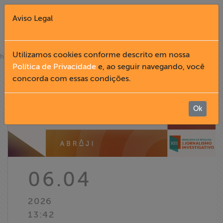
Aviso Legal
Fechar X
Utilizamos cookies conforme descrito em nossa
»
home
notícias
Política de Privacidade
e, ao seguir navegando, você
concorda com essas condições.
English
Home
Ok
Institucional
Formação
06.04
Acesso à
2026
Informação
13:42