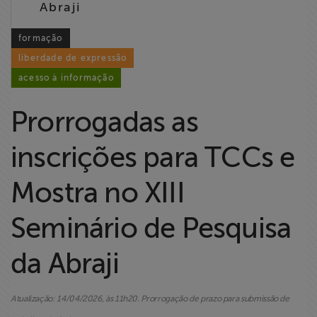
Abraji
Liberdade de
Expressão
formação
liberdade de expressão
Projetos
acesso à informação
Proteção Legal
Prorrogadas as
e Litigância
inscrições para TCCs e
Documentários
dos
Mostra no XIII
Homenageados
Seminário de Pesquisa
Notícias
da Abraji
Associe-se
Atualização: 14/04/2026, às 11h20. Prorrogação de prazo para submissão de
Doe para