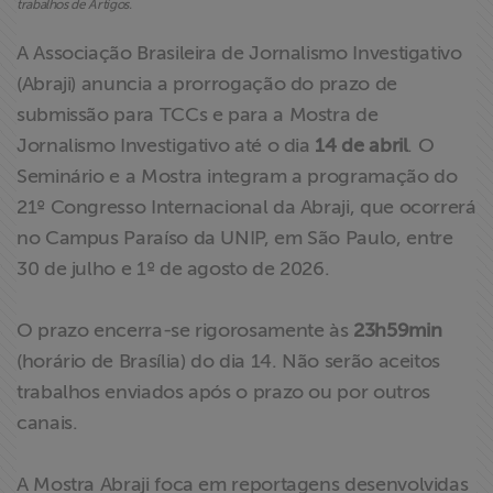
trabalhos de Artigos.
ABRAJI
A Associação Brasileira de Jornalismo Investigativo
>> Conteúdo
(Abraji) anuncia a prorrogação do prazo de
exclusivo para
submissão para TCCs e para a Mostra de
associados
Jornalismo Investigativo até o dia
14 de abril
. O
Seminário e a Mostra integram a programação do
Assine a nossa
21º Congresso Internacional da Abraji, que ocorrerá
newsletter
no Campus Paraíso da UNIP, em São Paulo, entre
30 de julho e 1º de agosto de 2026.
Fale Conosco
O prazo encerra-se rigorosamente às
23h59min
(horário de Brasília) do dia 14. Não serão aceitos
trabalhos enviados após o prazo ou por outros
canais.
A Mostra Abraji foca em reportagens desenvolvidas