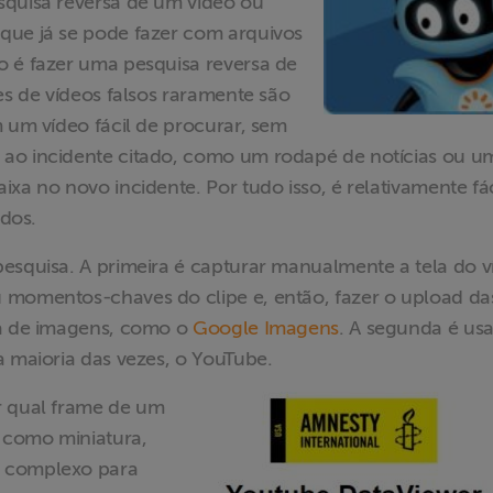
squisa reversa de um vídeo ou
que já se pode fazer com arquivos
o é fazer uma pesquisa reversa de
es de vídeos falsos raramente são
m um vídeo fácil de procurar, sem
 ao incidente citado, como um rodapé de notícias ou u
xa no novo incidente. Por tudo isso, é relativamente fác
lados.
esquisa. A primeira é capturar manualmente a tela do v
 momentos-chaves do clipe e, então, fazer o upload da
sa de imagens, como o
Google Imagens
. A segunda é usa
a maioria das vezes, o YouTube.
r qual frame de um
 como miniatura,
o complexo para