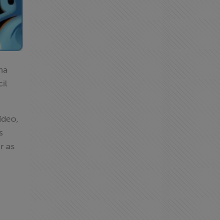
ma
il
ídeo,
s
r as