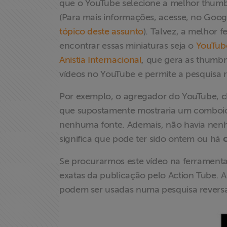
que o YouTube selecione a melhor thumb
(Para mais informações, acesse, no Goog
Associe-se
tópico deste assunto
). Talvez, a melhor 
encontrar essas miniaturas seja o
YouTub
Doe para
Anistia Internacional
, que gera as thumb
ABRAJI
vídeos no YouTube e permite a pesquisa
>> Conteúdo
Por exemplo, o agregador do YouTube, 
exclusivo para
que supostamente mostraria um comboio 
associados
nenhuma fonte. Ademais, não havia nenhu
significa que pode ter sido ontem ou há
Assine a nossa
newsletter
Se procurarmos este vídeo na ferramenta 
exatas da publicação pelo Action Tube.
Fale Conosco
podem ser usadas numa pesquisa reversa 