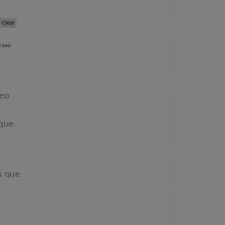
deo
 que
s que