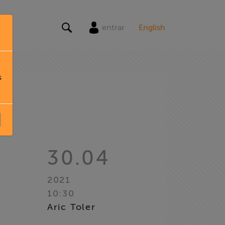
entrar
English
s
30.04
2021
10:30
Aric Toler