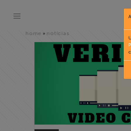
A
home
notícias
»
U
P
c