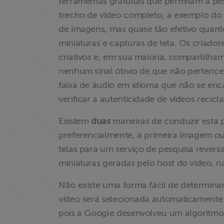
ferramentas gratuitas que permitam a pe
trecho de vídeo completo, a exemplo do 
Acesso à
de imagens, mas quase tão efetivo quant
Informação
miniaturas e capturas de tela. Os criador
criativos e, em sua maioria, compartilha
Liberdade de
nenhum sinal óbvio de que não pertence
Expressão
faixa de áudio em idioma que não se encai
verificar a autenticidade de vídeos recic
Projetos
Existem
duas
maneiras de conduzir esta p
Proteção Legal
preferencialmente, a primeira imagem ou
e Litigância
telas para um serviço de pesquisa rever
miniaturas geradas pelo host do vídeo, n
Documentários
dos
Não existe uma forma fácil de determina
Homenageados
vídeo será selecionada automaticamente
pois a Google desenvolveu um algoritm
Notícias