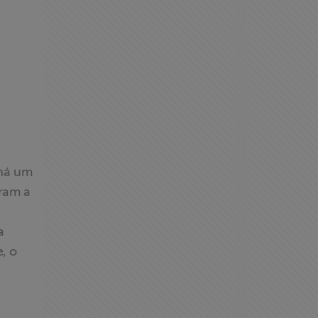
 há um
aram a
a
, o