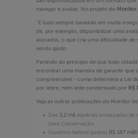
são disponibilizados em um formato que 
navegar e avaliar. No projeto do
Monitor
“É tudo sempre baseado em muita insegur
de, por exemplo, disponibilizar uma av
alocados, o que cria uma dificuldade de
sendo gasto.
Partindo do princípio de que todo cidad
encontrar uma maneira de garantir que o
X
compreensível - como determina a Lei d
por lebre, nem leite condensado por
R$ 
Veja as outras publicações do Monitor d
Das
3,2 mil
espécies ameaçadas de e
para Conservação
Governo federal gastou
R$ 187 mil