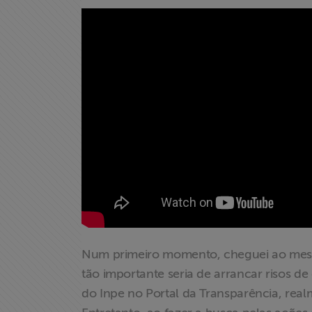
Associe-se
Doe para
ABRAJI
>> Conteúdo
exclusivo para
associados
Assine a nossa
newsletter
Num primeiro momento, cheguei ao mesmo
Fale Conosco
tão importante seria de arrancar risos d
do Inpe no Portal da Transparência, real