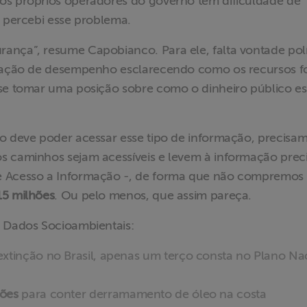
os próprios operadores do governo têm dificuldade de
, percebi esse problema.
ança”, resume Capobianco. Para ele, falta vontade polí
aliação de desempenho esclarecendo como os recursos 
 se tomar uma posição sobre como o dinheiro público es
ão deve poder acessar esse tipo de informação, precisa
s caminhos sejam acessíveis e levem à informação preci
e Acesso a Informação -, de forma que não compremos
15 milhões
. Ou pelo menos, que assim pareça.
e Dados Socioambientais:
xtinção no Brasil, apenas um terço consta no Plano Na
hões
para conter derramamento de óleo na costa