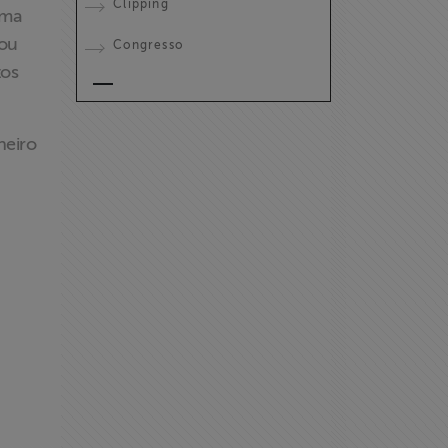
Clipping
rma
 ou
Congresso
tos
heiro