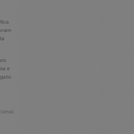
tica
foram
tá
mos
sa e
 gato
cional