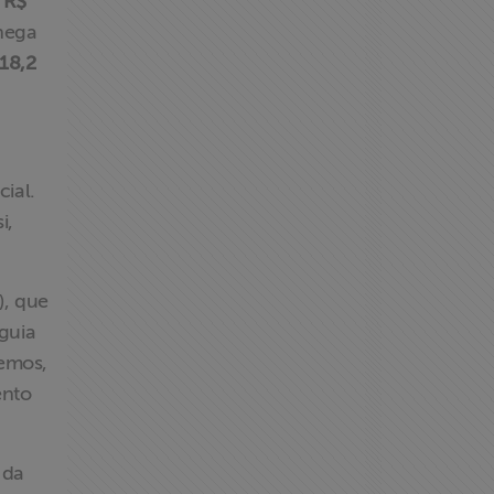
e
R$
hega
18,2
ial.
i,
), que
guia
emos,
ento
 da