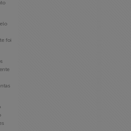
nto
pelo
e foi
os
ente
ontas
o
o
es