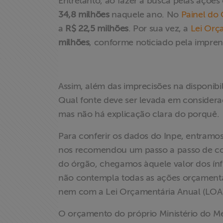
Entretanto, ao fazer a busca pelas açõ
34,8 milhões
naquele ano. No
Painel do
a
R$ 22,5 milhões
. Por sua vez, a
Lei Orç
milhões
, conforme noticiado pela impre
Assim, além das imprecisões na disponibi
Qual fonte deve ser levada em consideraç
mas não há explicação clara do porquê.
Para conferir os dados do Inpe, entramo
nos recomendou um passo a passo de com
do órgão, chegamos àquele valor dos ín
não contempla todas as ações orçamentá
nem com a Lei Orçamentária Anual (LOA
O orçamento do próprio Ministério do M