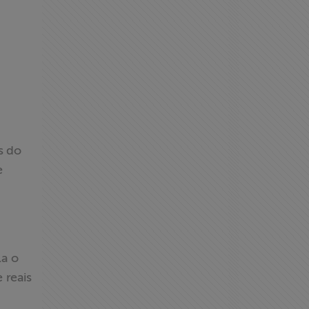
s do
e
la o
 reais