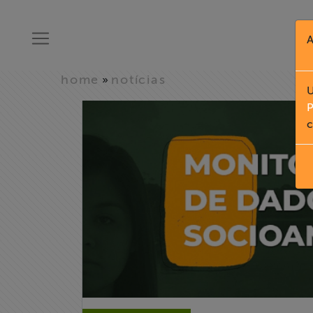
A
home
notícias
»
U
P
c