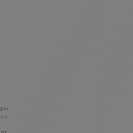
rgão
nto
.