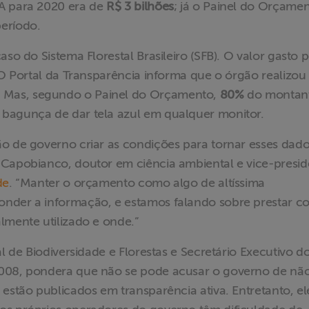
MA para 2020 era de
R$ 3 bilhões
; já o Painel do Orçame
eríodo.
so do Sistema Florestal Brasileiro (SFB). O valor gasto 
 O Portal da Transparência informa que o órgão realizou
 Mas, segundo o Painel do Orçamento,
80%
do montant
a bagunça de dar tela azul em qualquer monitor.
ão de governo criar as condições para tornar esses dad
 Capobianco, doutor em ciência ambiental e vice-presid
de
. “Manter o orçamento como algo de altíssima
nder a informação, e estamos falando sobre prestar c
lmente utilizado e onde.”
al de Biodiversidade e Florestas e Secretário Executivo d
2008, pondera que não se pode acusar o governo de nã
 estão publicados em transparência ativa. Entretanto, el