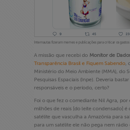
Acesso à
Informação
Liberdade de
Internautas fizeram memes e publicações para criticar os gasto
Expressão
A missão que recebi do
Monitor de Dados
Projetos
Transparência Brasil e Fiquem Sabendo
,
Ministério do Meio Ambiente (MMA), do Ser
Proteção Legal
Pesquisas Espaciais (Inpe). Deveria basta
e Litigância
responsáveis e o período, certo?
Documentários
Foi o que fez o comediante Nil Agra, po
dos
milhões de reais [do leite condensado] é 
Homenageados
satélite que vasculha a Amazônia para s
para um satélite ele não pega nem rádio 
Notícias