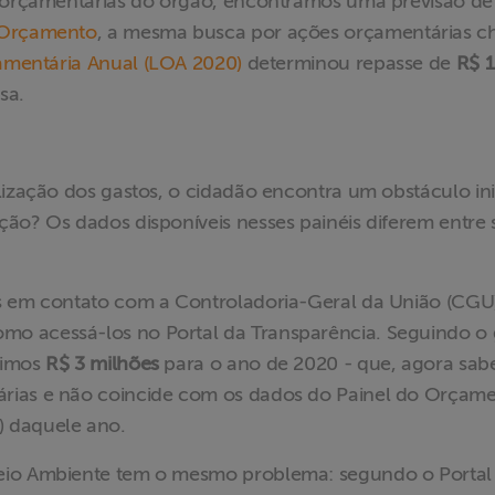
es orçamentárias do órgão, encontramos uma previsão d
 Orçamento
, a mesma busca por ações orçamentárias c
amentária Anual (LOA 2020)
determinou repasse de
R$ 1
nsa.
lização dos gastos, o cidadão encontra um obstáculo inic
ão? Os dados disponíveis nesses painéis diferem entre s
s em contato com a Controladoria-Geral da União (CGU
o acessá-los no Portal da Transparência. Seguindo o 
fimos
R$ 3 milhões
para o ano de 2020 - que, agora sab
rias e não coincide com os dados do Painel do Orçam
) daquele ano.
eio Ambiente tem o mesmo problema: segundo o Portal