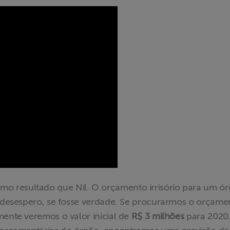
 resultado que Nil. O orçamento irrisório para um ó
e desespero, se fosse verdade. Se procurarmos o orçame
mente veremos o valor inicial de
R$ 3 milhões
para 2020