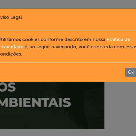
viso Legal
tilizamos cookies conforme descrito em nossa
Política de
rivacidade
e, ao seguir navegando, você concorda com essa
ondições.
Ok