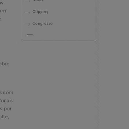
os
ham
Clipping
e
Congresso
sobre
os com
focais
as por
tte,