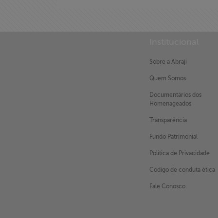
Institucional
Sobre a Abraji
Quem Somos
X
Documentários dos
Homenageados
Transparência
Fundo Patrimonial
Política de Privacidade
Código de conduta ética
Fale Conosco