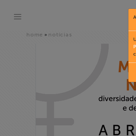
A
home
notícias
»
U
P
c