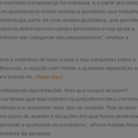
ulheres jornalistas já foi realizada, e a partir dos dad
um questionário online voltado a jornalistas que trabal
todologia parte de uma análise qualitativa, que permit
 mulheres enfrentam no campo jornalístico e nos ajuda a
ferência das categorias das pesquisadoras", explica a
mens e mulheres de todo o país e traz perguntas sobre o
ofissionais, a relação com fontes e questões específicas 
ara acessá-lo,
clique aqui
.
profissionais das redações. Mas que cargos ocupam?
 os temas que elas cobrem ou prejudicam seus contat
tentes pra responder esse tipo de questão. Nos grupos 
aram casos de assédio e situações em que foram preterid
tamente a qualidade do jornalismo", afirma Natália Mazo
enadora da pesquisa.