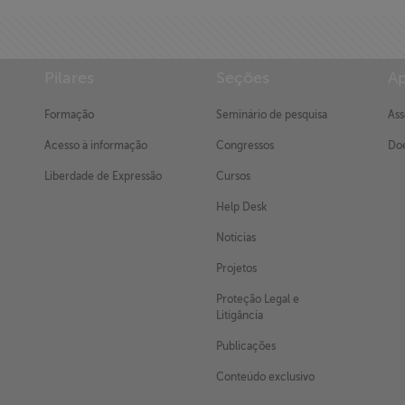
Pilares
Seções
Ap
Formação
Seminário de pesquisa
Ass
Acesso à informação
Congressos
Doe
Liberdade de Expressão
Cursos
Help Desk
Notícias
Projetos
Proteção Legal e
Litigância
Publicações
Conteúdo exclusivo