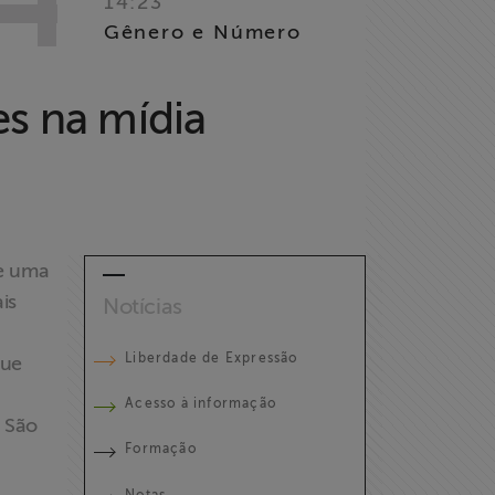
14:23
Gênero e Número
es na mídia
de uma
is
Notícias
Liberdade de Expressão
que
Acesso à informação
m São
Formação
Notas