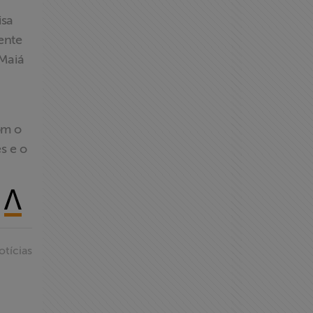
isa
ente
 Maiá
om o
s e o
otícias