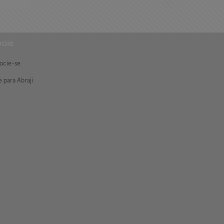
oie
ocie-se
 para Abraji