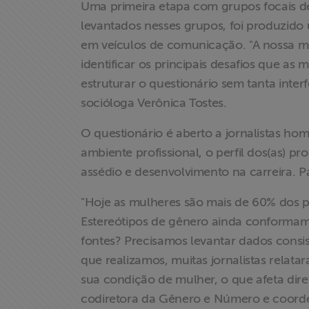
Uma primeira etapa com grupos focais de m
Proteção Legal
levantados nesses grupos, foi produzido 
e Litigância
em veículos de comunicação. "A nossa me
identificar os principais desafios que as
Documentários
estruturar o questionário sem tanta inter
dos
Homenageados
socióloga Verônica Tostes.
O questionário é aberto a jornalistas ho
Notícias
ambiente profissional, o perfil dos(as) pr
assédio e desenvolvimento na carreira. P
Associe-se
"Hoje as mulheres são mais de 60% dos 
Doe para
Estereótipos de gênero ainda conformam
ABRAJI
fontes? Precisamos levantar dados consis
que realizamos, muitas jornalistas relat
>> Conteúdo
sua condição de mulher, o que afeta dire
exclusivo para
codiretora da Gênero e Número e coord
associados