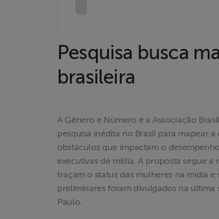
Home
Pesquisa busca ma
brasileira
Institucional
Formação
A Gênero e Número e a Associação Brasilei
Acesso à
pesquisa inédita no Brasil para mapear a
Informação
obstáculos que impactam o desempenho e 
executivas de mídia. A proposta segue a 
Liberdade de
traçam o status das mulheres na mídia e s
Expressão
preliminares foram divulgados na última 
Paulo.
Projetos