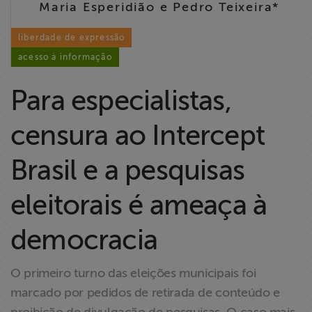
Maria Esperidião e Pedro Teixeira*
Liberdade de
Expressão
liberdade de expressão
acesso à informação
Projetos
Para especialistas,
Proteção Legal
e Litigância
censura ao Intercept
Documentários
Brasil e a pesquisas
dos
Homenageados
eleitorais é ameaça à
democracia
Notícias
Associe-se
O primeiro turno das eleições municipais foi
marcado por pedidos de retirada de conteúdo e
Doe para