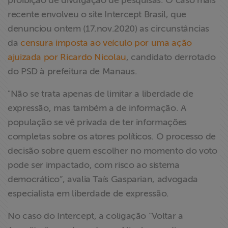
proibição de divulgação de pesquisas. O caso mais
ABRAJI
recente envolveu o site Intercept Brasil, que
denunciou ontem (17.nov.2020) as circunstâncias
>> Conteúdo
da
censura imposta ao veículo por uma ação
exclusivo para
ajuizada por Ricardo Nicolau
, candidato derrotado
associados
do PSD à prefeitura de Manaus.
Assine a nossa
"Não se trata apenas de limitar a liberdade de
newsletter
expressão, mas também a de informação. A
população se vê privada de ter informações
Fale Conosco
completas sobre os atores políticos. O processo de
decisão sobre quem escolher no momento do voto
pode ser impactado, com risco ao sistema
democrático”, avalia Taís Gasparian, advogada
especialista em liberdade de expressão.
No caso do Intercept, a coligação “Voltar a