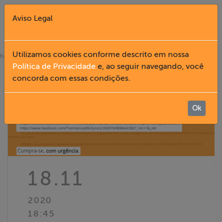
Aviso Legal
Fechar X
Utilizamos cookies conforme descrito em nossa
»
home
notícias
Política de Privacidade
e, ao seguir navegando, você
concorda com essas condições.
English
Home
Ok
Institucional
Formação
18.11
Acesso à
2020
Informação
18:45