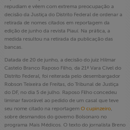
ABRAJI
repudiam e vêem com extrema preocupação a
decisão da Justiça do Distrito Federal de ordenar a
>> Conteúdo
retirada de nomes citados em reportagem da
exclusivo para
edição de junho da revista Piauí. Na prática, a
associados
medida resultou na retirada da publicação das
bancas.
Assine a nossa
newsletter
Datada de 20 de junho, a decisão do juiz Hilmar
Castelo Branco Raposo Filho, da 21ª Vara Cível do
Fale Conosco
Distrito Federal, foi reiterada pelo desembargador
Robson Teixeira de Freitas, do Tribunal de Justiça
do DF, no dia 5 de julho. Raposo Filho concedeu
liminar favorável ao pedido de um casal que teve
seu nome citado na reportagem
O cupinzeiro
,
sobre desmandos do governo Bolsonaro no
programa Mais Médicos. O texto do jornalista Breno