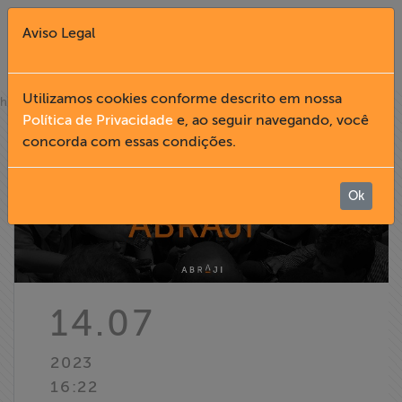
Aviso Legal
Fechar X
Utilizamos cookies conforme descrito em nossa
»
home
notícias
Política de Privacidade
e, ao seguir navegando, você
concorda com essas condições.
English
Home
Ok
Institucional
Formação
14.07
Acesso à
2023
Informação
16:22