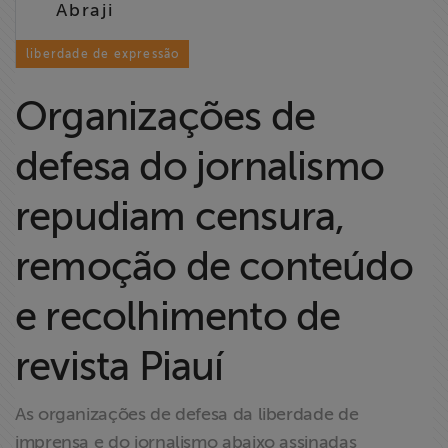
Abraji
Liberdade de
Expressão
liberdade de expressão
Projetos
Organizações de
Proteção Legal
defesa do jornalismo
e Litigância
repudiam censura,
Documentários
dos
remoção de conteúdo
Homenageados
e recolhimento de
Notícias
revista Piauí
Associe-se
As organizações de defesa da liberdade de
imprensa e do jornalismo abaixo assinadas
Doe para