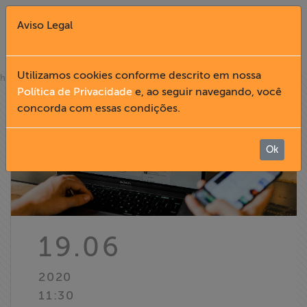
Aviso Legal
Fechar X
Utilizamos cookies conforme descrito em nossa
»
home
notícias
Política de Privacidade
e, ao seguir navegando, você
concorda com essas condições.
English
Home
Ok
Institucional
Formação
19.06
Acesso à
2020
Informação
11:30