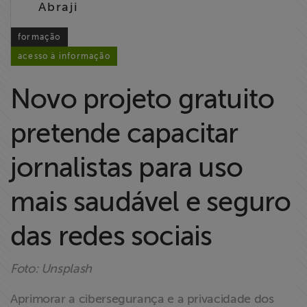
Abraji
Liberdade de
Expressão
formação
acesso à informação
Projetos
Novo projeto gratuito
Proteção Legal
e Litigância
pretende capacitar
Documentários
jornalistas para uso
dos
Homenageados
mais saudável e seguro
das redes sociais
Notícias
Associe-se
Foto: Unsplash
Aprimorar a cibersegurança e a privacidade dos
Doe para