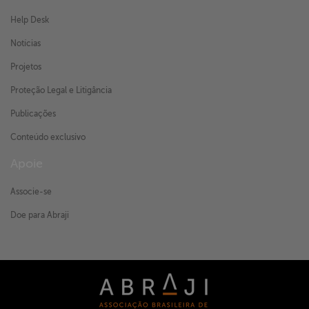
Help Desk
Notícias
Projetos
Proteção Legal e Litigância
Publicações
Conteúdo exclusivo
Apoie
Associe-se
Doe para Abraji