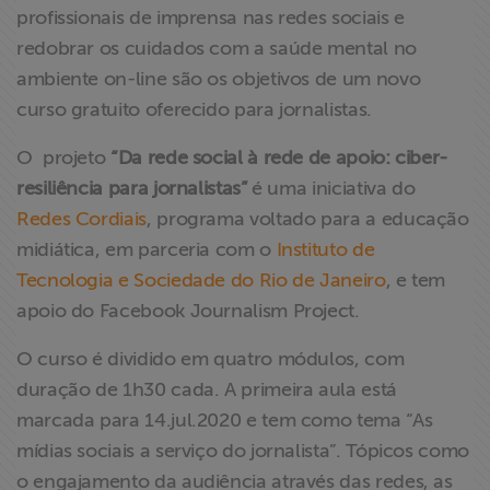
profissionais de imprensa nas redes sociais e
ABRAJI
redobrar os cuidados com a saúde mental no
ambiente on-line são os objetivos de um novo
>> Conteúdo
exclusivo para
curso gratuito oferecido para jornalistas.
associados
O projeto
“Da rede social à rede de apoio: ciber-
resiliência para jornalistas”
é uma iniciativa do
Assine a nossa
Redes Cordiais
, programa voltado para a educação
newsletter
midiática, em parceria com o
Instituto de
Fale Conosco
Tecnologia e Sociedade do Rio de Janeiro
, e tem
apoio do Facebook Journalism Project.
O curso é dividido em quatro módulos, com
duração de 1h30 cada. A primeira aula está
marcada para 14.jul.2020 e tem como tema “As
mídias sociais a serviço do jornalista”. Tópicos como
o engajamento da audiência através das redes, as