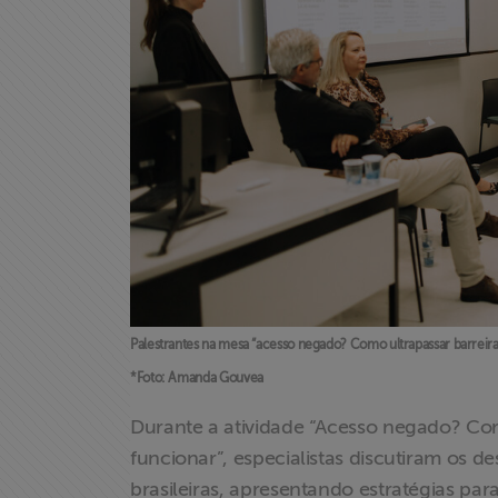
X
Palestrantes na mesa “acesso negado? Como ultrapassar barreiras
*Foto: Amanda Gouvea
Durante a atividade “Acesso negado? Como
funcionar”, especialistas discutiram os 
brasileiras, apresentando estratégias para