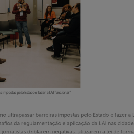
 impostas pelo Estado e fazer a LAI funcionar”
 ultrapassar barreiras impostas pelo Estado e fazer a 
desafios da regulamentação e aplicação da LAI nas cidade
 jornalistas driblarem negativas, utilizarem a lei de form