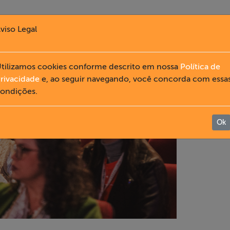
viso Legal
tilizamos cookies conforme descrito em nossa
Política de
rivacidade
e, ao seguir navegando, você concorda com essa
ondições.
Ok