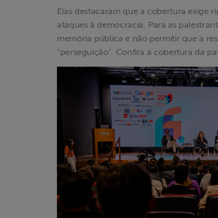
Elas destacaram que a cobertura exige ri
Acesso à
ataques à democracia. Para as palestrant
Informação
memória pública e não permitir que a res
“perseguição”. Confira a cobertura da pa
Liberdade de
Expressão
Projetos
Proteção Legal
e Litigância
Documentários
dos
Homenageados
Notícias