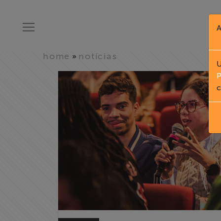
A
home
notícias
»
U
P
c