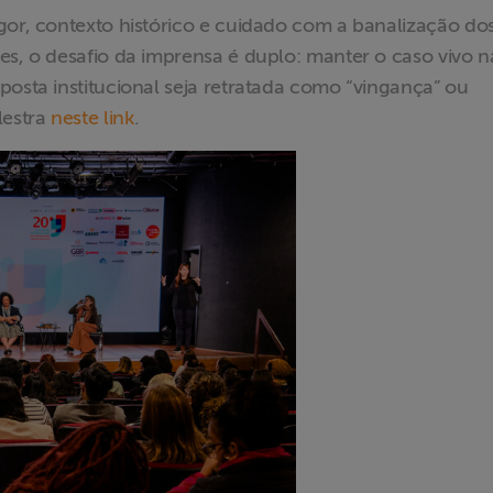
gor, contexto histórico e cuidado com a banalização do
es, o desafio da imprensa é duplo: manter o caso vivo n
posta institucional seja retratada como “vingança” ou
lestra
neste link
.