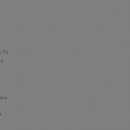
a TV
s.
Para
a