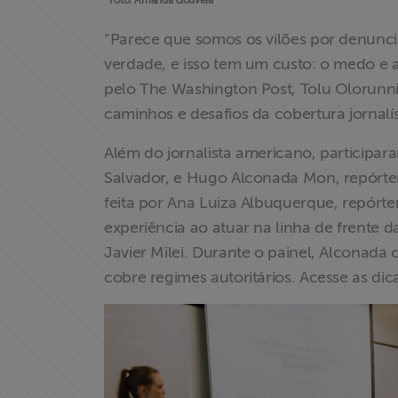
*Foto: Amanda Gouveia
“Parece que somos os vilões por denunci
verdade, e isso tem um custo: o medo e a
pelo The Washington Post, Tolu Olorunnip
caminhos e desafios da cobertura jornalís
Além do jornalista americano, participar
Salvador, e Hugo Alconada Mon, repórter 
feita por Ana Luiza Albuquerque, repórter
experiência ao atuar na linha de frente 
Javier Milei. Durante o painel, Alconada
cobre regimes autoritários. Acesse as di