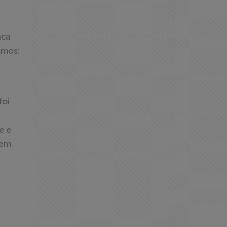
nca
smos:
foi
e e
uem