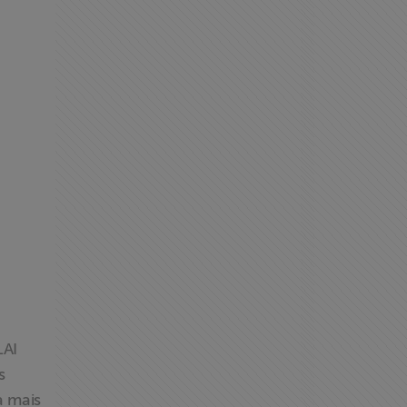
LAI
s
a mais