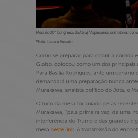
Associe-se
Doe para
Mesa do 20° Congresso da Abraji “Aquecendo os motores: como c
ABRAJI
*Foto: Luciana Vassoler
Como se preparar para cobrir a corrida e
>> Conteúdo
Globo, colocou como um dos principais d
exclusivo para
associados
Para Basília Rodrigues, ante um cenário de
demandará uma preparação nunca antes r
Assine a nossa
Murakawa, analista político do Jota, e M
newsletter
O foco da mesa foi guiado pelas recente
Murakawa, “pela primeira vez, de uma ma
Fale Conosco
interferência do Trump e das grandes big 
mesa
neste link
. A transmissão do encont