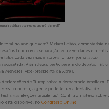
obrir política e governo no ano pré-eleitoral?”
leitoral no ano que vem? Miriam Leitão, comentarista d
esafios lidar com a separação entre verdades e mentira
 fatos cada vez mais instáveis, o fazer jornalístico
equisitada. Além delas, participaram do debate, Fábio
aiá Menezes, vice-presidente da Abraji.
s declarações de Trump sobre a democracia brasileira. 
neira concreta, a gente pode ter uma tentativa de
techs nas eleições brasileiras”. Confira a matéria sobre 
ro está disponível no
Congresso Online
.