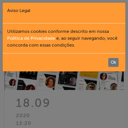
Aviso Legal
Fechar X
Utilizamos cookies conforme descrito em nossa
»
home
notícias
Política de Privacidade
e, ao seguir navegando, você
concorda com essas condições.
English
Home
Ok
Institucional
Formação
18.09
Acesso à
2020
Informação
12:20