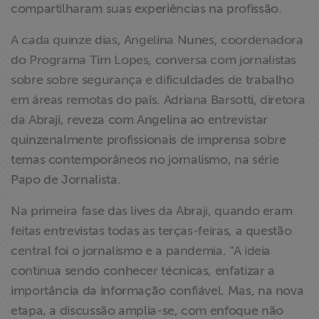
compartilharam suas experiências na profissão.
ABRAJI
A cada quinze dias, Angelina Nunes, coordenadora
>> Conteúdo
do Programa Tim Lopes, conversa com jornalistas
exclusivo para
sobre sobre segurança e dificuldades de trabalho
associados
em áreas remotas do país. Adriana Barsotti, diretora
da Abraji, reveza com Angelina ao entrevistar
Assine a nossa
quinzenalmente profissionais de imprensa sobre
newsletter
temas contemporâneos no jornalismo, na série
Papo de Jornalista.
Fale Conosco
Na primeira fase das lives da Abraji, quando eram
feitas entrevistas todas as terças-feiras, a questão
central foi o jornalismo e a pandemia. “A ideia
continua sendo conhecer técnicas, enfatizar a
importância da informação confiável. Mas, na nova
etapa, a discussão amplia-se, com enfoque não