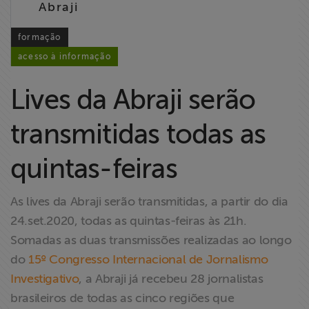
Abraji
Liberdade de
Expressão
formação
acesso à informação
Projetos
Lives da Abraji serão
Proteção Legal
e Litigância
transmitidas todas as
Documentários
quintas-feiras
dos
Homenageados
As lives da Abraji serão transmitidas, a partir do dia
24.set.2020, todas as quintas-feiras às 21h.
Notícias
Somadas as duas transmissões realizadas ao longo
do
15º Congresso Internacional de Jornalismo
Associe-se
Investigativo
, a Abraji já recebeu 28 jornalistas
brasileiros de todas as cinco regiões que
Doe para