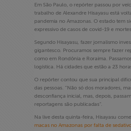
Proteção Legal
Em São Paulo, o repórter passou por veí
e Litigância
trabalho de Alexandre Hisayasu está vol
pandemia no Amazonas. O estado tem si
Documentários
expressivo de casos de covid-19 e morte
dos
Homenageados
Segundo Hisayasu, fazer jornalismo inve
gigantesco. Procuramos sempre fazer rep
Notícias
como em Rondônia e Roraima. Passamos p
logística. Há cidades que estão a 23 hora
Associe-se
O repórter contou que sua principal dif
das pessoas. “Não só dos moradores, ma
Doe para
ABRAJI
desconfiança inicial, mas, depois, passa
reportagens são publicadas”.
>> Conteúdo
Na live desta quinta-feira, Hisayasu com
exclusivo para
macas no Amazonas por falta de sedativ
associados