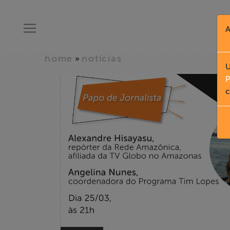
A
home
notícias
»
U
P
c