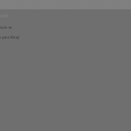
oie
ocie-se
 para Abraji