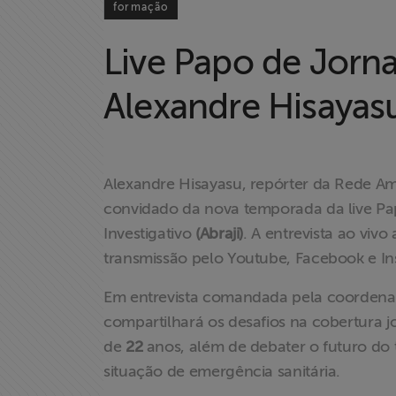
formação
Live Papo de Jorna
Home
Alexandre Hisayas
Institucional
Formação
Alexandre Hisayasu, repórter da Rede Ama
convidado da nova temporada da live Papo
Acesso à
Investigativo
(Abraji)
. A entrevista ao viv
Informação
transmissão pelo Youtube, Facebook e In
Liberdade de
Em entrevista comandada pela coorden
Expressão
compartilhará os desafios na cobertura jo
de
22
anos, além de debater o futuro do 
Projetos
situação de emergência sanitária.