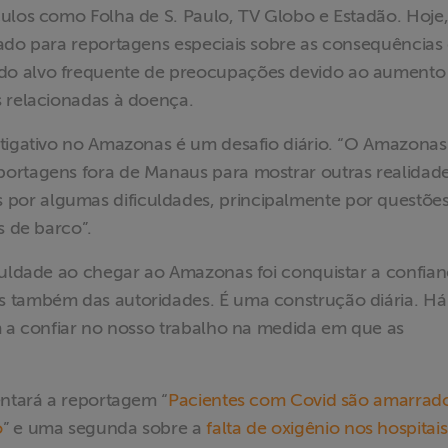
culos como Folha de S. Paulo, TV Globo e Estadão. Hoje,
tado para reportagens especiais sobre as consequências
do alvo frequente de preocupações devido ao aumento
s relacionadas à doença.
stigativo no Amazonas é um desafio diário. “O Amazonas
ortagens fora de Manaus para mostrar outras realidade
or algumas dificuldades, principalmente por questõe
s de barco”.
iculdade ao chegar ao Amazonas foi conquistar a confia
s também das autoridades. É uma construção diária. H
m a confiar no nosso trabalho na medida em que as
entará a reportagem “
Pacientes com Covid são amarrad
o
” e uma segunda sobre a
falta de oxigênio nos hospitai