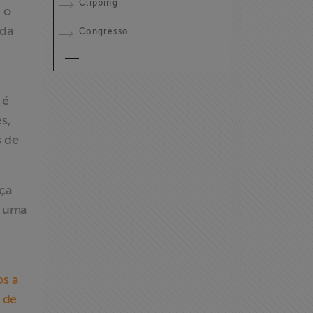
Clipping
 o
 da
Congresso
 é
s,
s de
nça
á uma
os a
s de