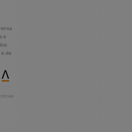
prensa
s e
dos
 e de
otícias