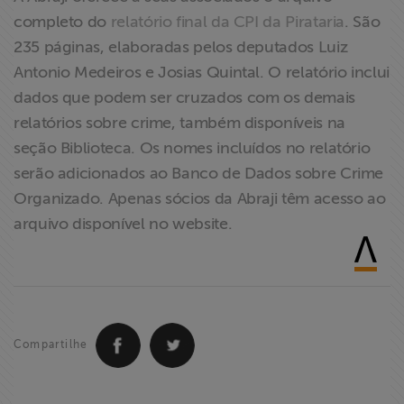
Liberdade de
completo do
relatório final da CPI da Pirataria
. São
Expressão
235 páginas, elaboradas pelos deputados Luiz
Antonio Medeiros e Josias Quintal. O relatório inclui
Projetos
dados que podem ser cruzados com os demais
relatórios sobre crime, também disponíveis na
Proteção Legal
seção Biblioteca. Os nomes incluídos no relatório
e Litigância
serão adicionados ao Banco de Dados sobre Crime
Organizado. Apenas sócios da Abraji têm acesso ao
Documentários
arquivo disponível no website.
dos
Homenageados
Notícias
Compartilhe
Associe-se
Doe para