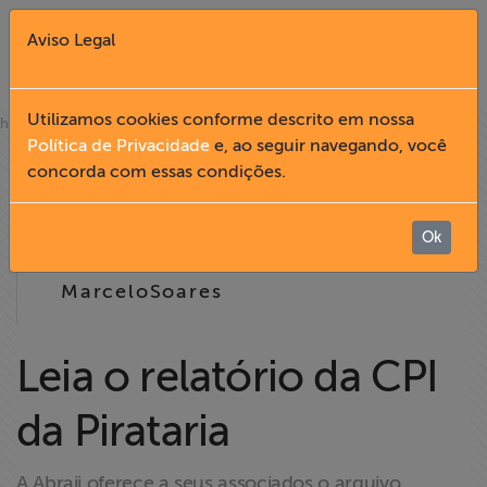
Aviso Legal
Fechar X
Utilizamos cookies conforme descrito em nossa
»
home
notícias
Política de Privacidade
e, ao seguir navegando, você
12.07
concorda com essas condições.
English
2004
Home
Ok
07:20
MarceloSoares
Institucional
Formação
Leia o relatório da CPI
da Pirataria
Acesso à
Informação
A Abraji oferece a seus associados o arquivo