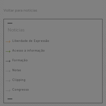
ABRAJI
Voltar para notícias
>> Conteúdo
exclusivo para
associados
Notícias
Liberdade de Expressão
Assine a nossa
newsletter
Acesso à informação
Fale Conosco
Formação
Notas
Clipping
Congresso