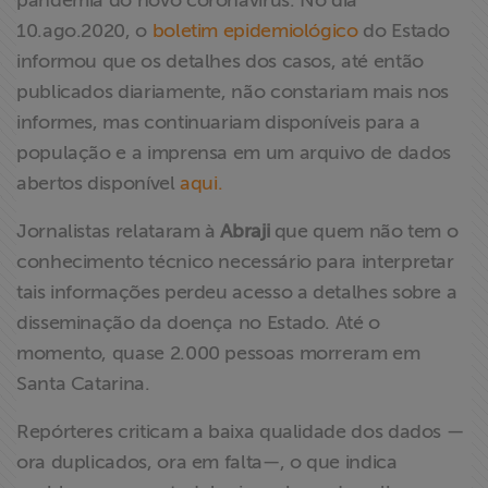
pandemia do novo coronavírus. No dia
ABRAJI
10.ago.2020, o
boletim epidemiológico
do Estado
informou que os detalhes dos casos, até então
>> Conteúdo
publicados diariamente, não constariam mais nos
exclusivo para
informes, mas continuariam disponíveis para a
associados
população e a imprensa em um arquivo de dados
abertos disponível
aqui.
Assine a nossa
newsletter
Jornalistas relataram à
Abraji
que quem não tem o
conhecimento técnico necessário para interpretar
Fale Conosco
tais informações perdeu acesso a detalhes sobre a
disseminação da doença no Estado. Até o
momento, quase 2.000 pessoas morreram em
Santa Catarina.
Repórteres criticam a baixa qualidade dos dados —
ora duplicados, ora em falta—, o que indica