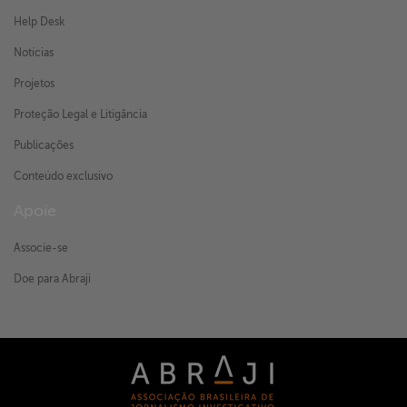
Help Desk
Notícias
Projetos
Proteção Legal e Litigância
Publicações
Conteúdo exclusivo
Apoie
Associe-se
Doe para Abraji