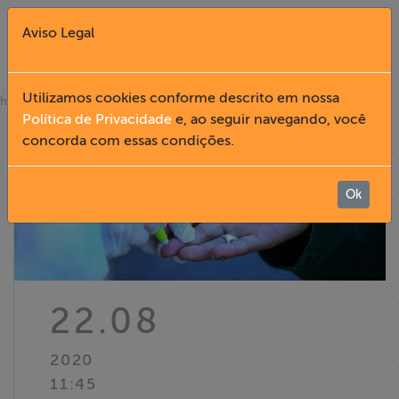
Aviso Legal
Fechar X
Utilizamos cookies conforme descrito em nossa
»
home
notícias
Política de Privacidade
e, ao seguir navegando, você
concorda com essas condições.
English
Home
Ok
Institucional
Formação
22.08
Acesso à
2020
Informação
11:45