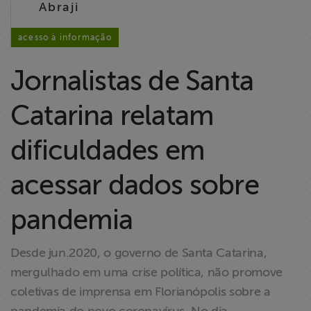
Abraji
Liberdade de
Expressão
acesso à informação
Projetos
Jornalistas de Santa
Proteção Legal
Catarina relatam
e Litigância
dificuldades em
Documentários
dos
acessar dados sobre
Homenageados
pandemia
Notícias
Desde jun.2020, o governo de Santa Catarina,
Associe-se
mergulhado em uma crise política, não promove
coletivas de imprensa em Florianópolis sobre a
Doe para