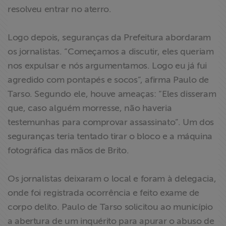
resolveu entrar no aterro.
ABRAJI
>> Conteúdo
Logo depois, seguranças da Prefeitura abordaram
exclusivo para
os jornalistas. “Começamos a discutir, eles queriam
associados
nos expulsar e nós argumentamos. Logo eu já fui
agredido com pontapés e socos”, afirma Paulo de
Assine a nossa
Tarso. Segundo ele, houve ameaças: “Eles disseram
newsletter
que, caso alguém morresse, não haveria
testemunhas para comprovar assassinato”. Um dos
Fale Conosco
seguranças teria tentado tirar o bloco e a máquina
fotográfica das mãos de Brito.
Os jornalistas deixaram o local e foram à delegacia,
onde foi registrada ocorrência e feito exame de
corpo delito. Paulo de Tarso solicitou ao município
a abertura de um inquérito para apurar o abuso de