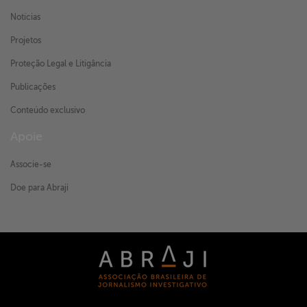
Notícias
Projetos
Proteção Legal e Litigância
Publicações
Conteúdo exclusivo
Apoie
Associe-se
Doe para Abraji