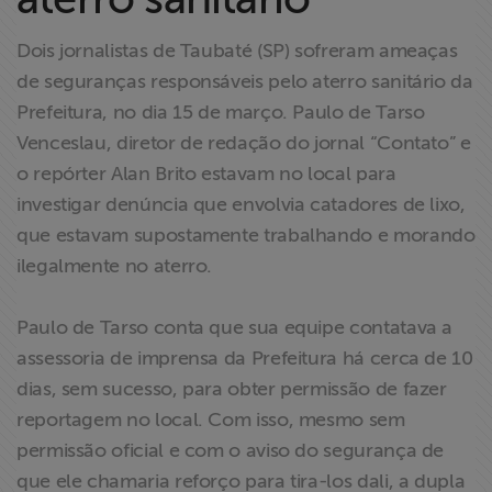
Liberdade de
Expressão
Dois jornalistas de Taubaté (SP) sofreram ameaças
de seguranças responsáveis pelo aterro sanitário da
Projetos
Prefeitura, no dia 15 de março. Paulo de Tarso
Venceslau, diretor de redação do jornal “Contato” e
Proteção Legal
o repórter Alan Brito estavam no local para
e Litigância
investigar denúncia que envolvia catadores de lixo,
que estavam supostamente trabalhando e morando
Documentários
ilegalmente no aterro.
dos
Homenageados
Paulo de Tarso conta que sua equipe contatava a
assessoria de imprensa da Prefeitura há cerca de 10
Notícias
dias, sem sucesso, para obter permissão de fazer
reportagem no local. Com isso, mesmo sem
Associe-se
permissão oficial e com o aviso do segurança de
que ele chamaria reforço para tira-los dali, a dupla
Doe para