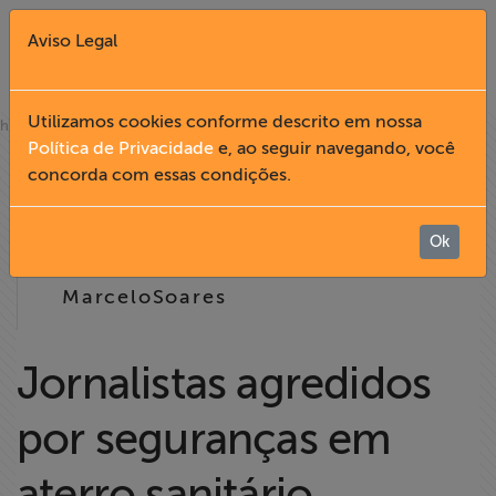
Aviso Legal
Fechar X
Utilizamos cookies conforme descrito em nossa
»
home
notícias
Política de Privacidade
e, ao seguir navegando, você
12.04
concorda com essas condições.
English
2005
Home
Ok
15:42
MarceloSoares
Institucional
Formação
Jornalistas agredidos
por seguranças em
Acesso à
Informação
aterro sanitário