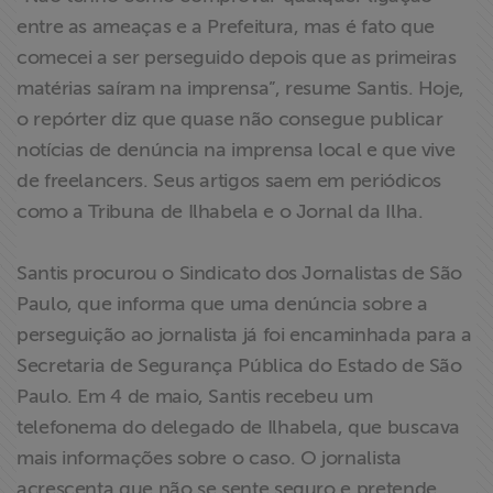
ABRAJI
entre as ameaças e a Prefeitura, mas é fato que
comecei a ser perseguido depois que as primeiras
>> Conteúdo
matérias saíram na imprensa”, resume Santis. Hoje,
exclusivo para
o repórter diz que quase não consegue publicar
associados
notícias de denúncia na imprensa local e que vive
de freelancers. Seus artigos saem em periódicos
Assine a nossa
como a Tribuna de Ilhabela e o Jornal da Ilha.
newsletter
Santis procurou o Sindicato dos Jornalistas de São
Fale Conosco
Paulo, que informa que uma denúncia sobre a
perseguição ao jornalista já foi encaminhada para a
Secretaria de Segurança Pública do Estado de São
Paulo. Em 4 de maio, Santis recebeu um
telefonema do delegado de Ilhabela, que buscava
mais informações sobre o caso. O jornalista
acrescenta que não se sente seguro e pretende