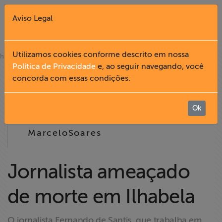
Aviso Legal
Fechar X
Utilizamos cookies conforme descrito em nossa
»
home
notícias
Política de Privacidade
e, ao seguir navegando, você
12.05
concorda com essas condições.
English
2005
Home
Ok
13:42
MarceloSoares
Institucional
Formação
Jornalista ameaçado
de morte em Ilhabela
Acesso à
Informação
O jornalista Fernando de Santis, que trabalha em