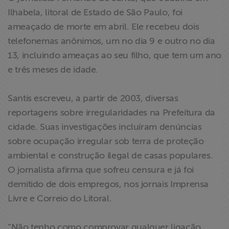
Liberdade de
Ilhabela, litoral de Estado de São Paulo, foi
Expressão
ameaçado de morte em abril. Ele recebeu dois
telefonemas anônimos, um no dia 9 e outro no dia
Projetos
13, incluindo ameaças ao seu filho, que tem um ano
e três meses de idade.
Proteção Legal
e Litigância
Santis escreveu, a partir de 2003, diversas
reportagens sobre irregularidades na Prefeitura da
Documentários
cidade. Suas investigações incluíram denúncias
dos
sobre ocupação irregular sob terra de proteção
Homenageados
ambiental e construção ilegal de casas populares.
O jornalista afirma que sofreu censura e já foi
Notícias
demitido de dois empregos, nos jornais Imprensa
Associe-se
Livre e Correio do Litoral.
Doe para
“Não tenho como comprovar qualquer ligação