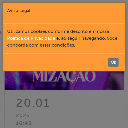
Aviso Legal
Fechar X
Utilizamos cookies conforme descrito em nossa
»
home
notícias
Política de Privacidade
e, ao seguir navegando, você
concorda com essas condições.
English
Home
Ok
Institucional
Formação
20.01
Acesso à
2026
Informação
16:45