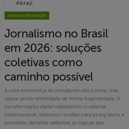
Abraji
Liberdade de
Expressão
acesso à informação
Projetos
Jornalismo no Brasil
Proteção Legal
em 2026: soluções
e Litigância
coletivas como
Documentários
dos
caminho possível
Homenageados
A crise econômica do jornalismo não é nova, mas
Notícias
segue sendo enfrentada de forma fragmentada. A
transformação digital redesenhou o sistema
Associe-se
informacional, deslocou receitas para as big techs e
submeteu decisões editoriais às lógicas das
Doe para