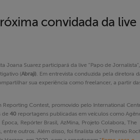
próxima convidada da live
ista Joana Suarez participará da live “Papo de Jornalista”
igativo (
Abraji
). Em entrevista conduzida pela diretora d
ompartilhar sua experiência como freelancer, a partir da
Reporting Contest, promovido pelo International Cente
s de
40
reportagens publicadas em veículos como Agên
í, Época, Repórter Brasil, AzMina, Projeto Colabora, The
, entre outros. Além disso, foi finalista do VI Premio Ro