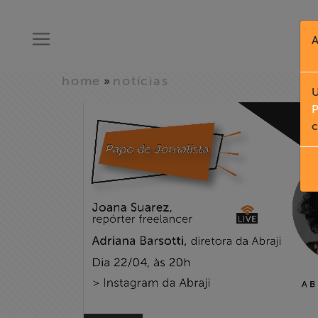
A
home
notícias
»
U
P
c