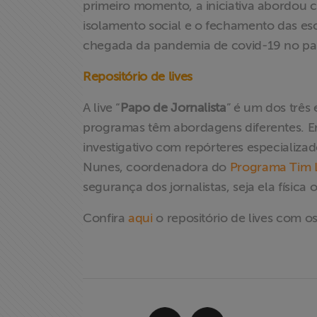
primeiro momento, a iniciativa abordou
associados
isolamento social e o fechamento das es
chegada da pandemia de covid-19 no paí
Assine a nossa
newsletter
Repositório de lives
Fale Conosco
A live “
Papo de Jornalista
” é um dos três
programas têm abordagens diferentes. E
investigativo com repórteres especializa
Nunes, coordenadora do
Programa Tim 
segurança dos jornalistas, seja ela física
Confira
aqui
o repositório de lives com 