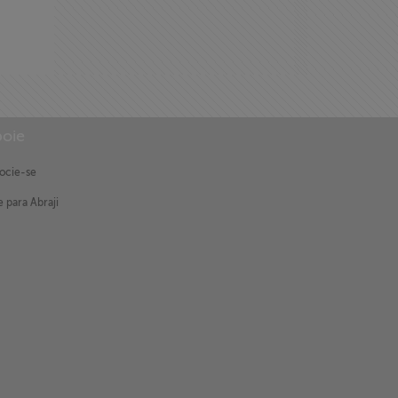
oie
ocie-se
 para Abraji