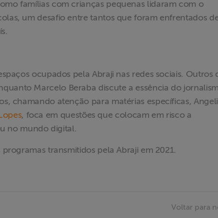
 como famílias com crianças pequenas lidaram com o
colas, um desafio entre tantos que foram enfrentados d
s.
 espaços ocupados pela Abraji nas redes sociais. Outros 
nquanto Marcelo Beraba discute a essência do jornalis
dos, chamando atenção para matérias específicas, Angel
Lopes
, foca em questões que colocam em risco a
 ou no mundo digital.
os programas transmitidos pela Abraji em 2021.
Voltar para n