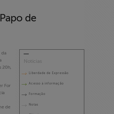
 Papo de
, da
a
Notícias
s 20h,
Liberdade de Expressão
Acesso à informação
r For
cia
Formação
Notas
che de