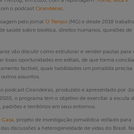
ir Herzog, em 2020, com a reportagem “
Fome, seca e
 com o podcast
Cirandeiras
.
assagem pelo jornal
O Tempo
(MG) e desde 2018 trabalh
e saúde sobre bioética, direitos humanos, questões de
Suarez vão discutir como estruturar e vender pautas para 
r boas oportunidades em editais, de que forma concilia
nto factível, quais habilidades um jornalista precisa 
 outros assuntos.
 o podcast Cirandeiras, produzido e apresentado por J
2020, o programa tem o objetivo de exercitar a escuta 
 padrões e territórios em seus entornos.
e Casa
, projeto de investigação jornalística voltado para
as discussões a heterogeneidade de vidas do Brasil. N