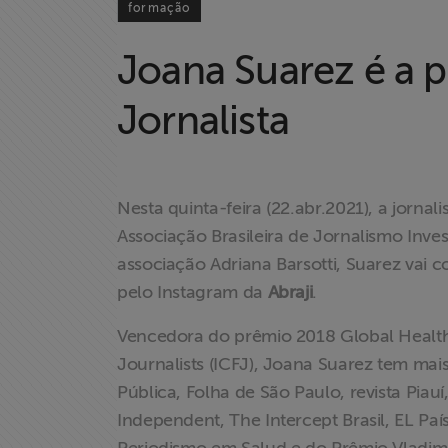
formação
Joana Suarez é a 
Jornalista
Home
Institucional
Nesta quinta-feira (22.abr.2021), a jornal
Formação
Associação Brasileira de Jornalismo Invest
associação Adriana Barsotti, Suarez vai c
Acesso à
pelo Instagram da
Abraji
.
Informação
Vencedora do prêmio 2018 Global Health 
Liberdade de
Journalists (ICFJ), Joana Suarez tem mai
Expressão
Pública, Folha de São Paulo, revista Piau
Independent, The Intercept Brasil, EL País
Projetos