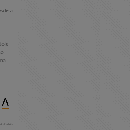
esde a
dois
mo
ina
otícias