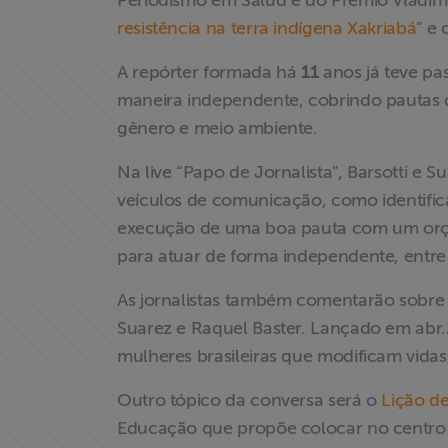
Periodismo em Salud e do Prêmio Vladim
resistência na terra indígena Xakriabá
” e
Proteção Legal
e Litigância
A repórter formada há
11
anos já teve p
maneira independente, cobrindo pautas d
Documentários
gênero e meio ambiente.
dos
Homenageados
Na live “Papo de Jornalista”, Barsotti e 
veículos de comunicação, como identifica
Notícias
execução de uma boa pauta com um orçame
para atuar de forma independente, entre
Associe-se
As jornalistas também comentarão sobre
Suarez e Raquel Baster. Lançado em abr.
Doe para
mulheres brasileiras que modificam vidas,
ABRAJI
Outro tópico da conversa será o
Lição d
>> Conteúdo
Educação que propõe colocar no centro d
exclusivo para