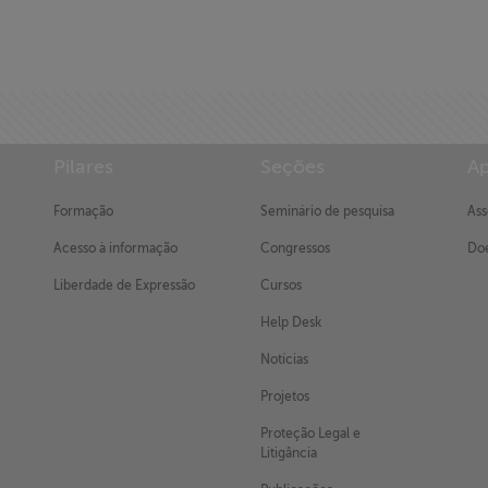
Pilares
Seções
Ap
Formação
Seminário de pesquisa
Ass
Acesso à informação
Congressos
Doe
Liberdade de Expressão
Cursos
Help Desk
Notícias
Projetos
Proteção Legal e
Litigância