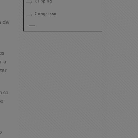
Clipping
Congresso
a de
os
r a
ter
oana
de
o