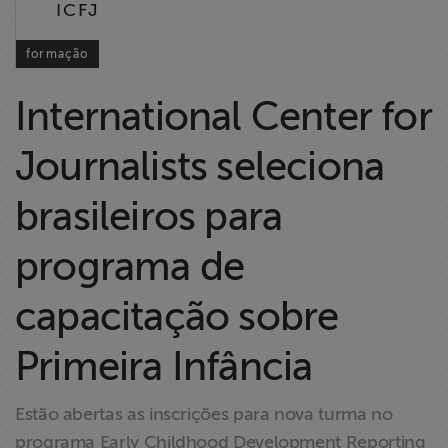
ICFJ
Liberdade de
Expressão
formação
Projetos
International Center for
Proteção Legal
Journalists seleciona
e Litigância
brasileiros para
Documentários
dos
programa de
Homenageados
capacitação sobre
Notícias
Primeira Infância
Associe-se
Estão abertas as inscrições para nova turma no
programa Early Childhood Development Reporting
Doe para