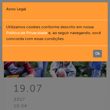
Aviso Legal
Fechar X
Utilizamos cookies conforme descrito em nossa
»
home
notícias
Política de Privacidade
e, ao seguir navegando, você
concorda com essas condições.
English
Home
Ok
Institucional
Formação
19.07
Acesso à
2017
Informação
10:34