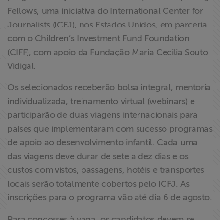
ABRAJI
Fellows, uma iniciativa do International Center for
Journalists (ICFJ), nos Estados Unidos, em parceria
>> Conteúdo
com o Children’s Investment Fund Foundation
exclusivo para
(CIFF), com apoio da Fundação Maria Cecilia Souto
associados
Vidigal.
Assine a nossa
Os selecionados receberão bolsa integral, mentoria
newsletter
individualizada, treinamento virtual (webinars) e
participarão de duas viagens internacionais para
Fale Conosco
países que implementaram com sucesso programas
de apoio ao desenvolvimento infantil. Cada uma
das viagens deve durar de sete a dez dias e os
custos com vistos, passagens, hotéis e transportes
locais serão totalmente cobertos pelo ICFJ. As
inscrições para o programa vão até dia 6 de agosto.
Para concorrer à vaga, os candidatos devem se