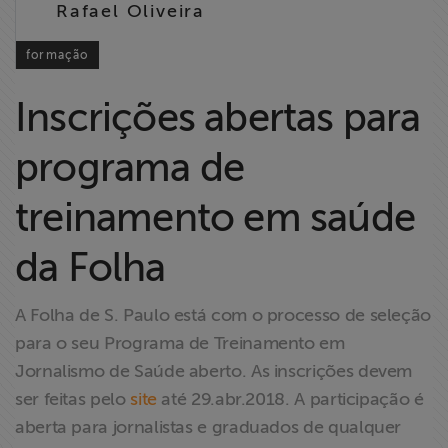
Rafael Oliveira
Liberdade de
Expressão
formação
Projetos
Inscrições abertas para
Proteção Legal
programa de
e Litigância
treinamento em saúde
Documentários
dos
da Folha
Homenageados
A Folha de S. Paulo está com o processo de seleção
Notícias
para o seu Programa de Treinamento em
Jornalismo de Saúde aberto. As inscrições devem
Associe-se
ser feitas pelo
site
até 29.abr.2018. A participação é
aberta para jornalistas e graduados de qualquer
Doe para