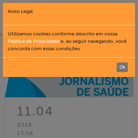
Aviso Legal
Fechar X
Utilizamos cookies conforme descrito em nossa
»
home
notícias
Política de Privacidade
e, ao seguir navegando, você
concorda com essas condições.
English
Home
Ok
Institucional
Formação
11.04
Acesso à
2018
Informação
13:16