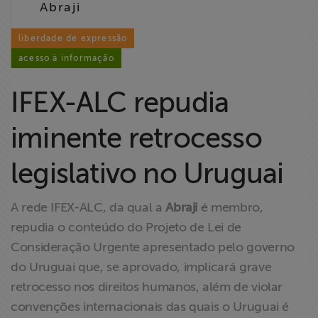
Abraji
Liberdade de
Expressão
liberdade de expressão
acesso à informação
Projetos
IFEX-ALC repudia
Proteção Legal
e Litigância
iminente retrocesso
Documentários
legislativo no Uruguai
dos
Homenageados
A rede IFEX-ALC, da qual a
Abraji
é membro,
repudia o conteúdo do Projeto de Lei de
Notícias
Consideração Urgente apresentado pelo governo
do Uruguai que, se aprovado, implicará grave
Associe-se
retrocesso nos direitos humanos, além de violar
convenções internacionais das quais o Uruguai é
Doe para