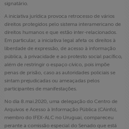
signatário.
ABRAJI
A iniciativa jurídica provoca retrocesso de vários
>> Conteúdo
direitos protegidos pelo sistema interamericano de
exclusivo para
direitos humanos e que estão inter-relacionados.
associados
Em particular, a iniciativa legal afeta os direitos à
liberdade de expressão, de acesso à informação
Assine a nossa
pública, à privacidade e ao protesto social pacífico,
newsletter
além de restringir o espaço cívico, pois impõe
penas de prisão, caso as autoridades policiais se
Fale Conosco
sintam prejudicadas ou ameaçadas pelos
participantes de manifestações.
No dia 8.mai.2020, uma delegação do Centro de
Arquivos e Acesso à Informação Pública (CAinfo),
membro do IFEX-ALC no Uruguai, compareceu
perante a comissão especial do Senado que está