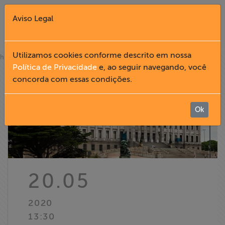
Aviso Legal
Fechar X
Utilizamos cookies conforme descrito em nossa
»
home
notícias
Política de Privacidade
e, ao seguir navegando, você
concorda com essas condições.
English
Home
Ok
Institucional
Formação
20.05
Acesso à
2020
Informação
13:30